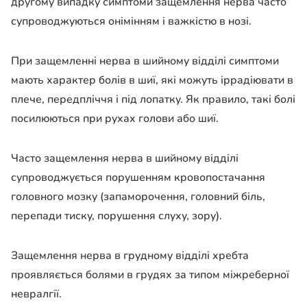
другому випадку симптоми защемлення нерва часто
супроводжуються онімінням і важкістю в нозі.
При защемленні нерва в шийному відділі симптоми
мають характер болів в шиї, які можуть іррадіювати в
плече, передпліччя і під лопатку. Як правило, такі болі
посилюються при рухах голови або шиї.
Часто защемлення нерва в шийному відділі
супроводжується порушенням кровопостачання
головного мозку (запаморочення, головний біль,
перепади тиску, порушення слуху, зору).
Защемлення нерва в грудному відділі хребта
проявляється болями в грудях за типом міжреберної
невралгії.