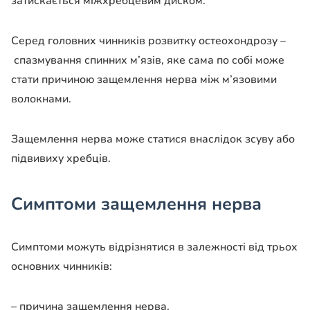
затискається міжхребцевим диском.
Серед головних чинників розвитку остеохондрозу –
спазмування спинних м’язів, яке сама по собі може
стати причиною защемлення нерва між м’язовими
волокнами.
Защемлення нерва може статися внаслідок зсуву або
підвивиху хребців.
Симптоми защемлення нерва
Симптоми можуть відрізнятися в залежності від трьох
основних чинників:
– причина защемлення нерва,