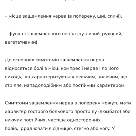
– місце защемлення нерва (в попереку, шиї, спині),
– функції защемленного нерва (чутливий, руховий,
вегетативний).
До основних симптомів защемлення нерва
відносяться болі в місці компресії нерва і по його
виходу, що характеризуються пекучим, колючим, що
стріляє, нападоподібним або постійним характером.
Симптоми защемлення нерва в попереку можуть мати
характер гострого больового прострілу (люмбаго) або
ниючих постійних, частіше односторонніх
болів, іррадіювати в сідницю, стегно або ногу. У