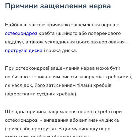
Причини защемлення нерва
Найбільш частою причиною защемлення нерва є
остеохондроз
хребта (шийного або поперекового
відділу), а також ускладнення цього захворювання –
протрузія диска
і грижа диска.
При остеохондрозі защемлення нерва може бути
пов’язано зі зниженням висоти зазору між хребцями і,
як наслідок, його затисненням тілами хребців
(відростками сусідніх хребців).
Ще одна причина защемлення нерва в хребті при
остеохондрозі – випадання або випинання диска
(грижа або протрузія). В цьому випадку нерв