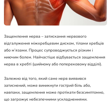
Защемлення нерва – затискання нервового
відгалуження міжхребцевим диском, тілами хребців
або м’язами. Процес супроводжується різким і
ниючим болем. Найчастіше відбувається защемлення
нерва в хребті (шийному або поперековому відділі).
Залежно від того, який саме нерв виявився
затиснений, може виникнути гострий біль або,
навпаки, защемлення може протікати безсимптомно,
що загрожує небезпечними ускладненнями.