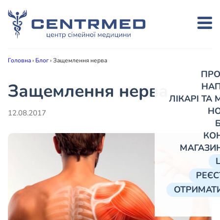
Головна
›
Блог
›
Защемлення нерва
ПРО
Защемлення нерва
НА
ЛІКАРІ ТА
Н
12.08.2017
КО
МАГАЗИ
РЕЄС
ОТРИМАТИ