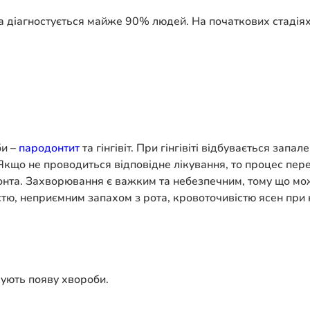
а діагностується майже 90% людей. На початкових стаді
би –
пародонтит
та гінгівіт. При гінгівіті відбувається зап
Якщо не проводиться відповідне лікування, то процес пере
онта. Захворювання є важким та небезпечним, тому що мож
тю, неприємним запахом з рота, кровоточивістю ясен при 
кують появу хвороби.