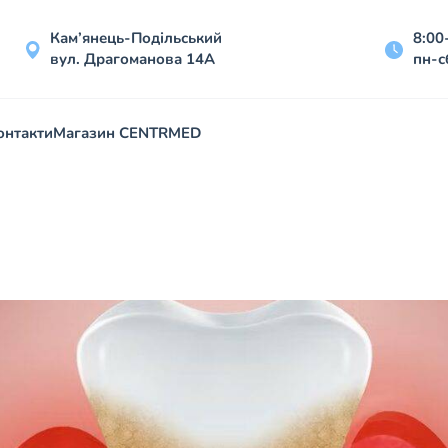
Кам’янець-Подільський
8:00
вул. Драгоманова 14А
пн-с
онтакти
Магазин CENTRMED