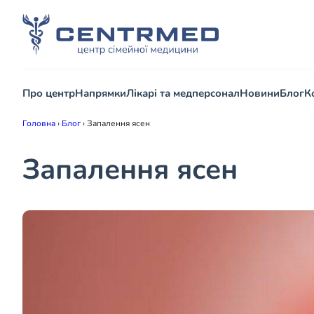
Про центр
Напрямки
Лікарі та медперсонал
Новини
Блог
К
Головна
›
Блог
›
Запалення ясен
Запалення ясен