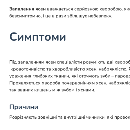
Запалення ясен
вважається серйозною хворобою, як
безсимптомно, і це в рази збільшує небезпеку.
Симптоми
Під запаленням ясен спеціалісти розуміють дві хворо
кровоточивістю та хворобливістю ясен, набряклістю. 
ураження глибоких тканин, які оточують зуби – парод
Проявляється хвороба почервонінням ясен, набрякліс
так званих кишень між зубом і яснами.
Причини
Розрізняють зовнішні та внутрішні чинники, які прово