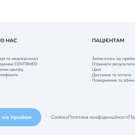
О НАС
ПАЦІЄНТАМ
арі та медперсонал
Записатись на прийо
прямки CENTRMED
Отримати результати 
ини центру
Ціни
тифікати
Доставка та оплата
Повернення та обмін
ь на прийом
Cookies
Політика конфіденційності
Пр