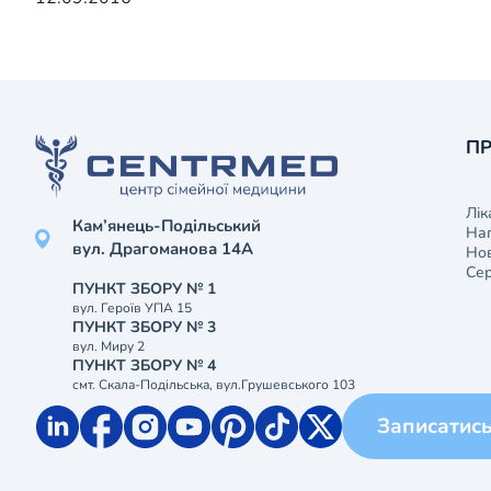
ПР
Лік
Кам’янець-Подільський
На
вул. Драгоманова 14А
Нов
Сер
ПУНКТ ЗБОРУ № 1
вул. Героїв УПА 15
ПУНКТ ЗБОРУ № 3
вул. Миру 2
ПУНКТ ЗБОРУ № 4
смт. Скала-Подільська, вул.Грушевського 103
Записатис