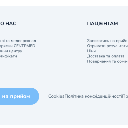
О НАС
ПАЦІЄНТАМ
арі та медперсонал
Записатись на прийо
прямки CENTRMED
Отримати результати 
ини центру
Ціни
тифікати
Доставка та оплата
Повернення та обмін
ь на прийом
Cookies
Політика конфіденційності
Пр