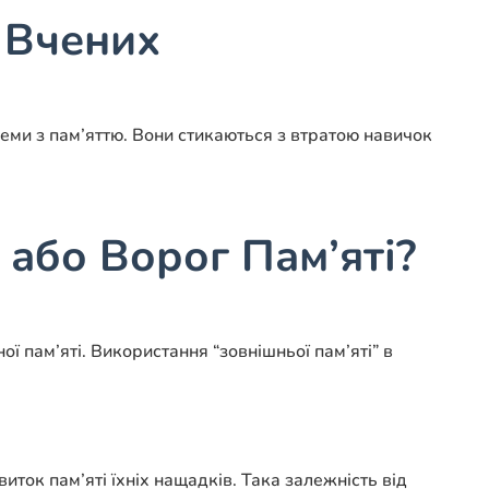
 Вчених
леми з пам’яттю. Вони стикаються з втратою навичок
 або Ворог Пам’яті?
ї пам’яті. Використання “зовнішньої пам’яті” в
иток пам’яті їхніх нащадків. Така залежність від