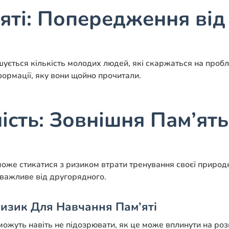
яті: Попередження від
ьшується кількість молодих людей, які скаржаться на проб
формації, яку вони щойно прочитали.
сть: Зовнішня Пам’ять
оже стикатися з ризиком втрати тренування своєї природно
 важливе від другорядного.
Ризик Для Навчання Пам’яті
 можуть навіть не підозрювати, як це може вплинути на розв