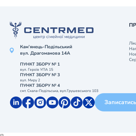
ПР
Лік
Кам’янець-Подільський
На
вул. Драгоманова 14А
Нов
Сер
ПУНКТ ЗБОРУ № 1
вул. Героїв УПА 15
ПУНКТ ЗБОРУ № 3
вул. Миру 2
ПУНКТ ЗБОРУ № 4
смт. Скала-Подільська, вул.Грушевського 103
Записатис