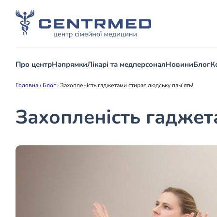
Про центр
Напрямки
Лікарі та медперсонал
Новини
Блог
К
Головна
›
Блог
›
Захопленість гаджетами стирає людську пам’ять!
Захопленість гаджет