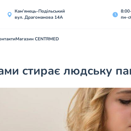
Кам’янець-Подільський
8:00
вул. Драгоманова 14А
пн-с
онтакти
Магазин CENTRMED
ами стирає людську пам