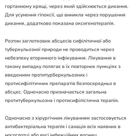
гортанному хрящі, через який здійснюється дихання.
Для усунення гіпоксії, що виникла через порушення
дихання, додатково показана оксигенотерапія.
Розтин заглоткових абсцесів сифілітичної або
туберкульозної природи не проводиться через
небезпеку вторинного інфікування. Лікування в
такому випадку полягає в їх повторних пункціях з
введенням протитурберкульозних і
протисифілітичних препаратів безпосередньо в
абсцес. Одночасно призначається загальна
протитуберкульозна і протисифілістична терапія.
Одночасно з хірургічним лікуванням застосовується
антибактеріальна терапія і санація всіх наявних в
носоглотці або вусі інфекційних вогнищ.