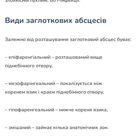
злоякісній пухлині, ВІЛ-інфекції.
Види заглоткових абсцесів
Залежно від розташування заглотковий абсцес буває:
– епіфаренгіальний – розташований вище
піднебінного отвору,
– мезофарінгеальний – локалізується між
коренем язик і краєм піднебінного отвору,
– гіпофаренгеальний – нижче кореня язика,
– змішаний – займає кілька анатомічних зон.