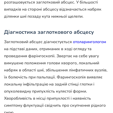
розташовується заглотковий абсцес. У більшості
випадків на стороні абсцесу відзначається набряк
ділянки шиї позаду кута нижньої щелепи.
Діагностика заглоткового абсцесу
Заглотковий абсцес діагностується
отоларингологом
на підставі даних, отриманих в ході огляду та
проведення фарінгоскопіі. Звертає на себе увагу
вимушене положення голови хворого, локальний
набряк в області шиї, збільшення лімфатичних вузлів,
їх болючість при пальпації. Фарингоскопія виявляє
локальну інфільтрацію на задній стінці глотки і
опухолевидну припухлість кулястої форми.
Хворобливість в місці припухлості і наявність
симптому флуктуації свідчить про скупчення рідкого
гною.