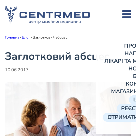
Головна
›
Блог
›
Заглотковий абсцес
ПРО
Заглотковий абсцес
НА
ЛІКАРІ ТА
Н
10.06.2017
КО
МАГАЗИ
РЕЄС
ОТРИМАТИ