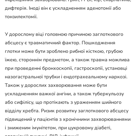
дифтерія. Іноді він є ускладненням аденотомії або
тонзилектомії.
У дорослому віці головною причиною заглоткового
абсцесу є травматичний фактор. Пошкодження
глотки може бути зроблено рибної кісткою, грубою
їжею, стороннім предметом, а також травма можлива
при проведенні бронхоскопії, гастроскопії, установці
назогастральної трубки і ендотрахеальному наркозі.
Також у дорослих захворювання може бути
ускладненням важкої ангіни, а також туберкульозу
або сифілісу, що протікають з ураженням шийного
відділу хребта. Ризик розвитку заглоткового абсцесу
підвищений у пацієнтів з хронічними захворюваннями
і зниженим імунітетом, при цукровому діабеті,