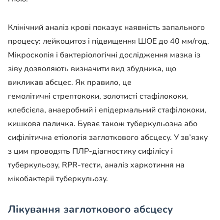
Клінічний аналіз крові показує наявність запального
процесу: лейкоцитоз і підвищення ШОЕ до 40 мм/год.
Мікроскопія і бактеріологічні дослідження мазка із
зіву дозволяють визначити вид збудника, що
викликав абсцес. Як правило, це
гемолітичні стрептококи, золотисті стафілококи,
клебсієла, анаеробний і епідермальний стафілококи,
кишкова паличка. Буває також туберкульозна або
сифілітична етіологія заглоткового абсцесу. У зв’язку
з цим проводять ПЛР-діагностику сифілісу і
туберкульозу, RPR-тести, аналіз харкотиння на
мікобактерії туберкульозу.
Лікування заглоткового абсцесу