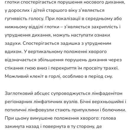
глотки спостерігається порушення носового дихання,
у дорослих і дітей старшого віку з’являється
гугнявість голосу. При локалізації в середньому або
нижньому відділі глотки – з’являється захриплість і
утруднення дихання, можуть наступати ознаки
задухи. Спостерігається задишка з утрудненим
вдихом. У вертикальному положенні хворого
відзначається збільшення порушень дихання через
стікання гною вниз і перекриття їм просвіту трахеї.
Можливий клекіт в горлі, особливо в період сну.
Заглотковий абсцес супроводжується лімфаденітом
регіонарних лімфатичних вузлів. Бічні верхньошийні і
потиличні лімфовузли стають припухлими і болючими.
При цьому вимушене положення хворого: голова
закинута назад і повернута в ту сторону, де