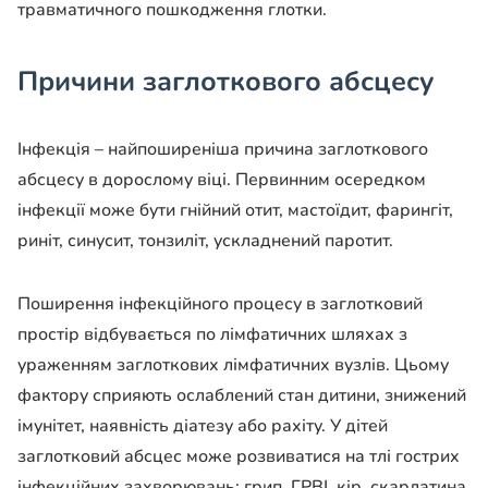
травматичного пошкодження глотки.
Причини заглоткового абсцесу
Інфекція – найпоширеніша причина заглоткового
абсцесу в дорослому віці. Первинним осередком
інфекції може бути гнійний отит, мастоїдит, фарингіт,
риніт, синусит, тонзиліт, ускладнений паротит.
Поширення інфекційного процесу в заглотковий
простір відбувається по лімфатичних шляхах з
ураженням заглоткових лімфатичних вузлів. Цьому
фактору сприяють ослаблений стан дитини, знижений
імунітет, наявність діатезу або рахіту. У дітей
заглотковий абсцес може розвиватися на тлі гострих
інфекційних захворювань: грип, ГРВІ, кір, скарлатина,