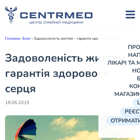
Головна
›
Блог
›
Задоволеність життям – гарантія здорового серця
ПРО
Задоволеність життям –
НА
ЛІКАРІ ТА
гарантія здорового
Н
серця
КО
МАГАЗИ
18.06.2015
РЕЄС
ОТРИМАТИ