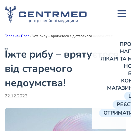
Головна
›
Блог
›
Їжте рибу – врятуєтеся від старечого недоумства!
ПРО
Їжте рибу – врятуєтеся
НА
ЛІКАРІ ТА
від старечого
Н
недоумства!
КО
МАГАЗИ
22.12.2023
РЕЄС
ОТРИМАТИ