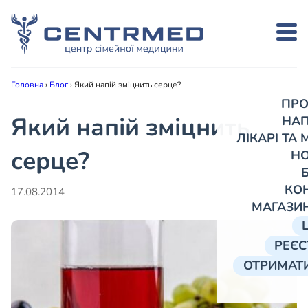
Головна
›
Блог
›
Який напій зміцнить серце?
ПРО
Який напій зміцнить
НА
ЛІКАРІ ТА
серце?
Н
КО
17.08.2014
МАГАЗИ
РЕЄС
ОТРИМАТИ