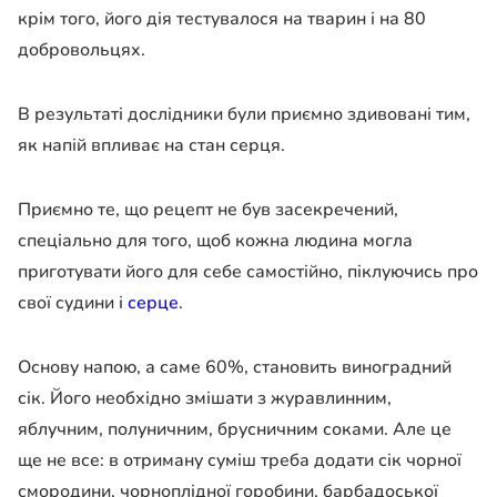
крім того, його дія тестувалося на тварин і на 80
добровольцях.
В результаті дослідники були приємно здивовані тим,
як напій впливає на стан серця.
Приємно те, що рецепт не був засекречений,
спеціально для того, щоб кожна людина могла
приготувати його для себе самостійно, піклуючись про
свої судини і
серце
.
Основу напою, а саме 60%, становить виноградний
сік. Його необхідно змішати з журавлинним,
яблучним, полуничним, брусничним соками. Але це
ще не все: в отриману суміш треба додати сік чорної
смородини, чорноплідної горобини, барбадоської