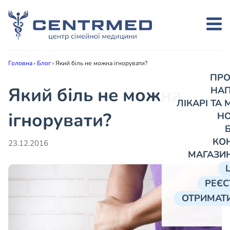
Головна
›
Блог
›
Який біль не можна ігнорувати?
ПРО
Який біль не можна
НА
ЛІКАРІ ТА
ігнорувати?
Н
КО
23.12.2016
МАГАЗИ
РЕЄС
ОТРИМАТИ