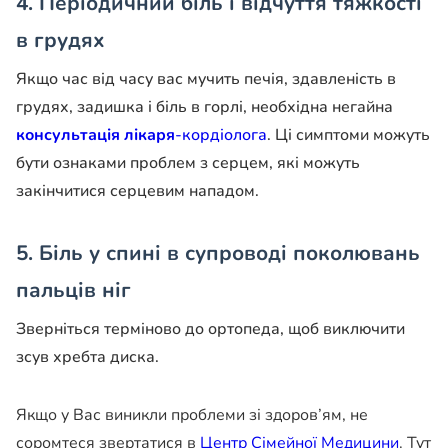
4. Періодичний біль і відчуття тяжкості
в грудях
Якщо час від часу вас мучить печія, здавленість в
грудях, задишка і біль в горлі, необхідна негайна
консультація лікаря
-кордіолога
. Ці симптоми можуть
бути ознаками проблем з серцем, які можуть
закінчитися серцевим нападом.
5. Біль у спині в супроводі поколювань
пальців ніг
Зверніться терміново до ортопеда, щоб виключити
зсув хребта диска.
Якщо у Вас виникли проблеми зі здоров’ям, не
соромтеся звертатися в
Центр Сімейної Медицини
. Тут