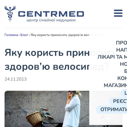
Головна
›
Блог
›
Яку користь приносить здоров’ю велосипед?
ПРО
Яку користь приносить
НА
ЛІКАРІ ТА
здоров’ю велосипед?
Н
КО
24.11.2013
МАГАЗИ
РЕЄС
ОТРИМАТИ