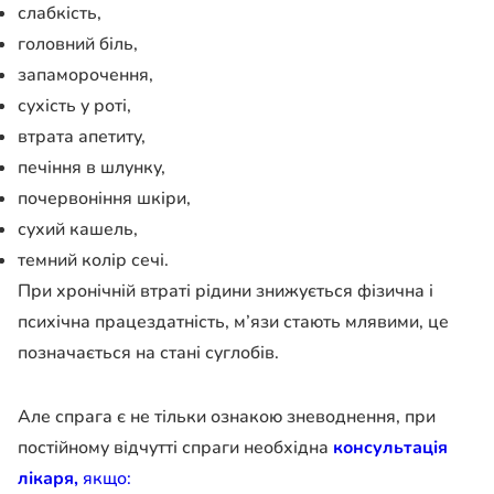
слабкість,
головний біль,
запаморочення,
сухість у роті,
втрата апетиту,
печіння в шлунку,
почервоніння шкіри,
сухий кашель,
темний колір сечі.
При хронічній втраті рідини знижується фізична і
психічна працездатність, м’язи стають млявими, це
позначається на стані суглобів.
Але спрага є не тільки ознакою зневоднення, при
постійному відчутті спраги необхідна
консультація
лікаря,
якщо: