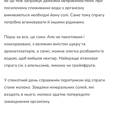
як це теж загрожує деякими неприємностями: при
посиленому споживанні води з організму
вимиваються необхідні йому солі. Саме тому спрагу
потрібно вгамовувати й іншими рідинами.
Перш за все, це соки. Але не пакетовані і
консервовані, з великим вмістом цукру та
ароматизаторів, а свіжі, можна злегка розбавити їх
водою, щоб вийшов нектар. Найкраще втамовує
спрагу сік з апельсинів, лимона чи грейпфрута.
У спекотний день справжнім порятунком від спраги
стане молоко. Завдяки мінеральних солей, які
входять в нього, молоко здатне попередити
зневоднення організму.