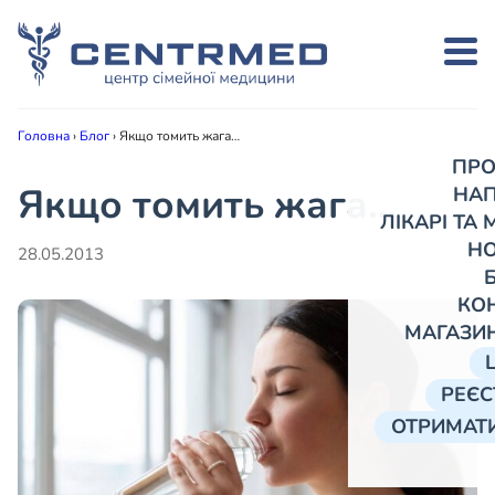
Головна
›
Блог
›
Якщо томить жага…
ПРО
Якщо томить жага…
НА
ЛІКАРІ ТА
Н
28.05.2013
КО
МАГАЗИ
РЕЄС
ОТРИМАТИ