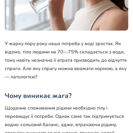
У жарку пору року наша потреба у воді зростає. Як
відомо, тіло людини на 70—75% складається з води,
тому навіть незначна її втрата призводить до відчуття
спраги. Але яку спрагу можна вважати нормою, а яку
— патологією?
Чому виникає жага?
Щоденне споживання рідини необхідно тілу і
перевищує її потреби. Однак саме так підтримується
водно-сольовий баланс, адже, втрачаючи рідину,
організм очищається від шлаків, токсинів, солей.