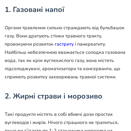
1. Газовані напої
Органи травлення сильно страждають від бульбашок
газу. Вони дратують стінки травного тракту,
провокуючи розвиток
гастриту
і панкреатиту.
Найбільш небезпечною вважається солодка газована
вода, так як крім вуглекислого газу, вона містять
підсолоджувачі, ароматизатори та консерванти, що
сприяють розвитку захворювань травної системи.
2. Жирні страви і морозиво
Такі продукти містять в собі вбивчі дози простих
вуглеводів і жирів. Нічого страшного не трапиться,
якщо ви з’їдаєте по 1-2 стаканчика морозива на