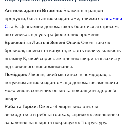
Антиоксидантні Вітаміни:
Включіть в раціон
продукти, багаті антиоксидантами, такими як
вітаміни
C
та E. Ці вітаміни допомагають боротися зі стресом,
що виникає від ультрафіолетових променів.
Брокколі та Листові Зелені Овочі:
Овочі, такі як
брокколі, шпинат та капуста, містять велику кількість
вітаміну K, який сприяє зміцненню шкіри та її захисту
від сонячного випромінювання.
Помідори:
Лікопін, який міститься в помідорах, є
потужним антиоксидантом, що допомагає зменшити
можливість сонячних опіків та покращити здоров’я
шкіри.
Риба та Горіхи:
Омега-3 жирні кислоти, які
знаходяться в рибі та горіхах, сприяють зменшенню
запалення на шкірі та покращують її структуру.