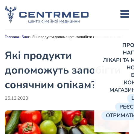
Головна
›
Блог
›
Які продукти допоможуть запобігти сонячним опікам?
ПРО
Які продукти
НА
ЛІКАРІ ТА
допоможуть запобігти
Н
сонячним опікам?
КО
МАГАЗИ
25.12.2023
РЕЄС
ОТРИМАТИ