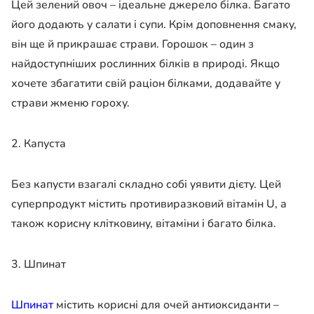
Цей зелений овоч – ідеальне джерело білка. Багато
його додають у салати і супи. Крім доповнення смаку,
він ще й прикрашає страви. Горошок – один з
найдоступніших рослинних білків в природі. Якщо
хочете збагатити свій раціон білками, додавайте у
страви жменю гороху.
2. Капуста
Без капусти взагалі складно собі уявити дієту. Цей
суперпродукт містить противиразковий вітамін U, а
також корисну клітковину, вітаміни і багато білка.
3. Шпинат
Шпинат
містить корисні для очей антиоксиданти –