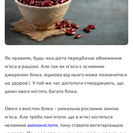
Як правило, будь-яка дієта передбачає обмеження
м’яса в раціоні. Але так як м’ясо є основним
джерелом білка, відмова від нього може позначитися
на здоров’ї. У той же час дієтологи стверджують, що
деякі овочі містять багато білка.
Овочі з вмістом білка – унікальна рослинна заміна
м’яса. Але треба пам’ятати, що в м’ясі містяться
незамінні
амінокислоти,
тому ставати вегетаріанцем