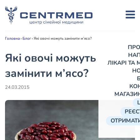
Головна
›
Блог
›
Які овочі можуть замінити м’ясо?
ПРО
Які овочі можуть
НА
ЛІКАРІ ТА
замінити м’ясо?
Н
КО
24.03.2015
МАГАЗИ
РЕЄС
ОТРИМАТИ