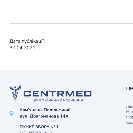
Дата публікації:
30.04.2021
ПР
Лік
Кам’янець-Подільський
На
вул. Драгоманова 14А
Нов
Сер
ПУНКТ ЗБОРУ № 1
вул. Героїв УПА 15