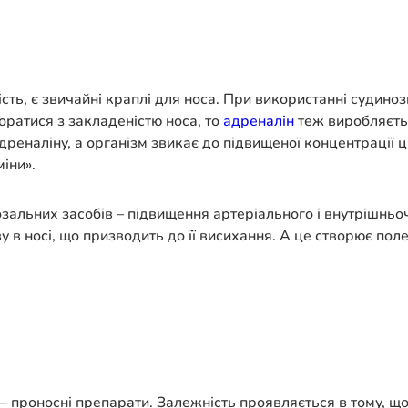
ть, є звичайні краплі для носа. При використанні судино
оратися з закладеністю носа, то
адреналін
теж виробляєтьс
реналіну, а організм звикає до підвищеної концентрації ц
іни».
озальних засобів – підвищення артеріального і внутрішнь
у в носі, що призводить до її висихання. А це створює по
, – проносні препарати. Залежність проявляється в тому, 