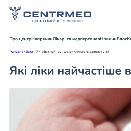
Про центр
Напрямки
Лікарі та медперсонал
Новини
Блог
К
Головна
›
Блог
›
Які ліки найчастіше викликають залежність?
Які ліки найчастіше