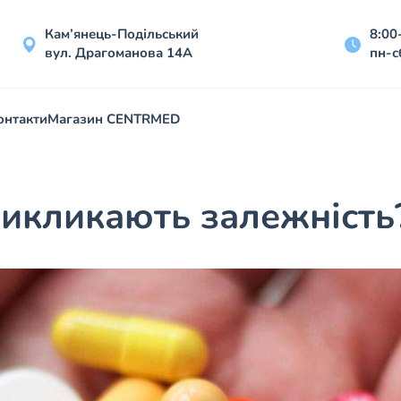
Кам’янець-Подільський
8:00
вул. Драгоманова 14А
пн-с
онтакти
Магазин CENTRMED
 викликають залежність