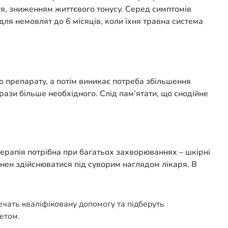
я, зниженням життєвого тонусу. Серед симптомів
я немовлят до 6 місяців, коли їхня травна система
о препарату, а потім виникає потреба збільшення
 рази більше необхідного. Слід пам’ятати, що снодійне
терапія потрібна при багатьох захворюваннях – шкірні
винен здійснюватися під суворим наглядом лікаря. В
печать кваліфіковану допомогу та підберуть
етом.