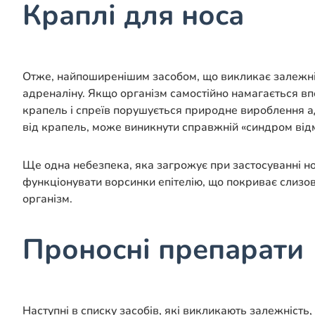
Краплі для носа
Отже, найпоширенішим засобом, що викликає залежніс
адреналіну. Якщо організм самостійно намагається вп
крапель і спреїв порушується природне вироблення ад
від крапель, може виникнути справжній «синдром відм
Ще одна небезпека, яка загрожує при застосуванні н
функціонувати ворсинки епітелію, що покриває слизов
організм.
Проносні препарати
Наступні в списку засобів, які викликають залежність