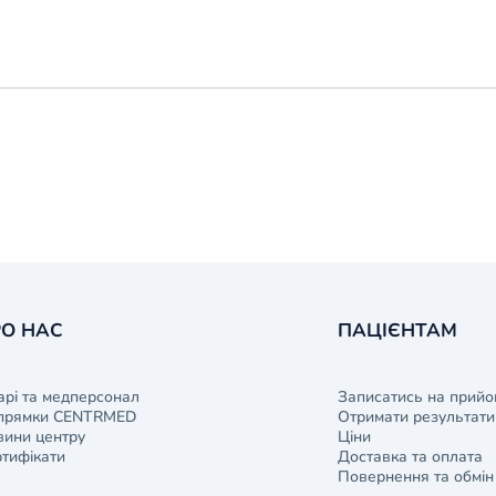
О НАС
ПАЦІЄНТАМ
арі та медперсонал
Записатись на прийо
прямки CENTRMED
Отримати результати 
ини центру
Ціни
тифікати
Доставка та оплата
Повернення та обмін