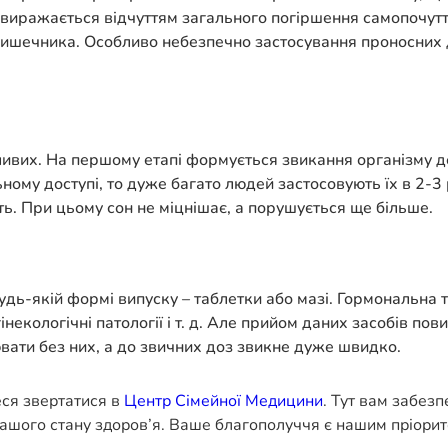
 виражається відчуттям загального погіршення самопочутт
ишечника. Особливо небезпечно застосування проносних дл
йливих. На першому етапі формується звикання організму д
ьному доступі, то дуже багато людей застосовують їх в 2-3
сть. При цьому сон не міцнішає, а порушується ще більше.
дь-якій формі випуску – таблетки або мазі. Гормональна 
інекологічні патології і т. д. Але прийом даних засобів по
ати без них, а до звичних доз звикне дуже швидко.
еся звертатися в
Центр Сімейної Медицини
. Тут вам забез
ашого стану здоров’я. Ваше благополуччя є нашим пріорит