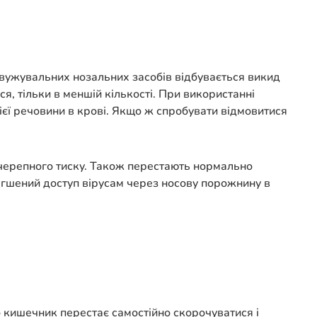
звужувальних нозальних засобів відбувається викид
я, тільки в меншій кількості. При використанні
ієї речовини в крові. Якщо ж спробувати відмовитися
очерепного тиску. Також перестають нормально
легшений доступ вірусам через носову порожнину в
що кишечник перестає самостійно скорочуватися і