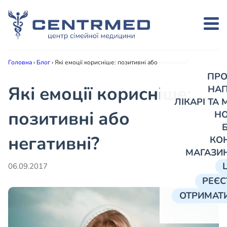
Головна
›
Блог
›
Які емоції корисніше: позитивні або негативні?
ПРО
Які емоції корисніше:
НА
ЛІКАРІ ТА
позитивні або
Н
негативні?
КО
МАГАЗИ
06.09.2017
РЕЄС
ОТРИМАТИ