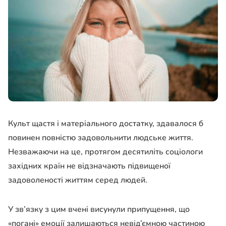
Культ щастя і матеріального достатку, здавалося б
повинен повністю задовольнити людське життя.
Незважаючи на це, протягом десятиліть соціологи
західних країн не відзначають підвищеної
задоволеності життям серед людей.
У зв’язку з цим вчені висунули припущення, що
«погані» емоції залишаються невід’ємною частиною