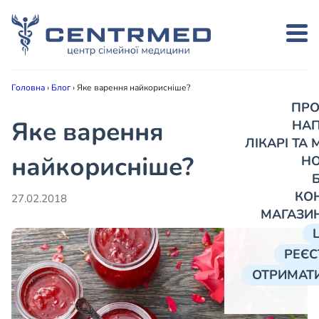
Головна
›
Блог
›
Яке варення найкорисніше?
ПРО
Яке варення
НА
ЛІКАРІ ТА
найкорисніше?
Н
КО
27.02.2018
МАГАЗИ
РЕЄС
ОТРИМАТИ