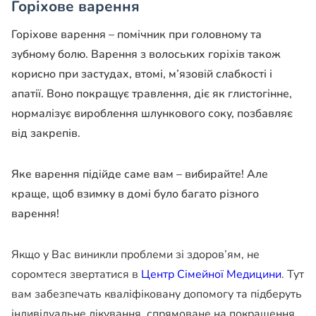
Горіхове варення
Горіхове варення – помічник при головному та
зубному болю. Варення з волоських горіхів також
корисно при застудах, втомі, м’язовій слабкості і
апатії. Воно покращує травлення, діє як глистогінне,
нормалізує вироблення шлункового соку, позбавляє
від закрепів.
Яке варення підійде саме вам – вибирайте! Але
краще, щоб взимку в домі було багато різного
варення!
Якщо у Вас виникли проблеми зі здоров’ям, не
соромтеся звертатися в
Центр Сімейної Медицини
. Тут
вам забезпечать кваліфіковану допомогу та підберуть
індивідуальне лікування, спрямоване на покращення