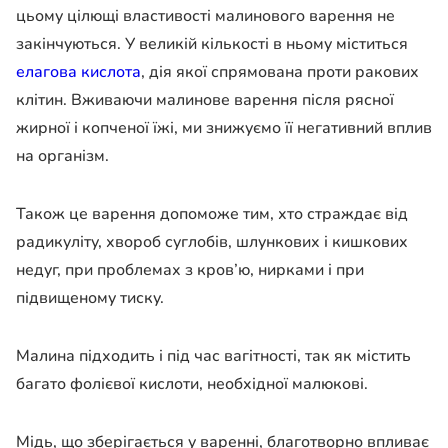
цьому цілющі властивості малинового варення не
закінчуються. У великій кількості в ньому міститься
елагова кислота
, дія якої спрямована проти ракових
клітин. Вживаючи малинове варення після рясної
жирної і копченої їжі, ми знижуємо її негативний вплив
на організм.
Також це варення допоможе тим, хто страждає від
радикуліту, хвороб суглобів, шлункових і кишкових
недуг, при проблемах з кров’ю, нирками і при
підвищеному тиску.
Малина підходить і під час вагітності, так як містить
багато фолієвої кислоти, необхідної малюкові.
Мідь, що зберігається у варенні, благотворно впливає