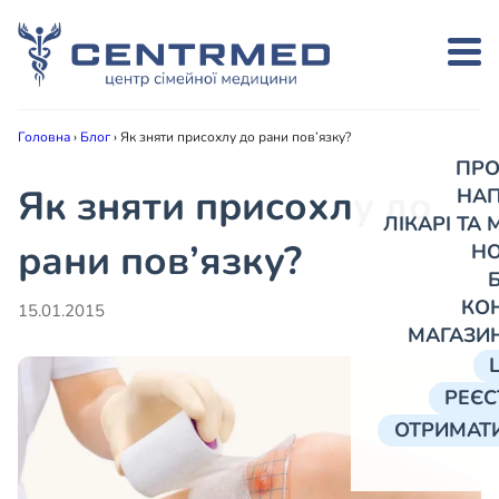
Головна
›
Блог
›
Як зняти присохлу до рани пов’язку?
ПРО
Як зняти присохлу до
НА
ЛІКАРІ ТА
рани пов’язку?
Н
КО
15.01.2015
МАГАЗИ
РЕЄС
ОТРИМАТИ