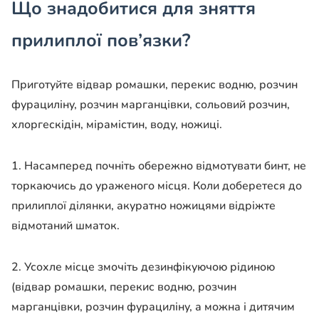
Що знадобитися для зняття
прилиплої пов’язки?
Приготуйте відвар ромашки, перекис водню, розчин
фурациліну, розчин марганцівки, сольовий розчин,
хлоргескідін, мірамістин, воду, ножиці.
1. Насамперед почніть обережно відмотувати бинт, не
торкаючись до ураженого місця. Коли доберетеся до
прилиплої ділянки, акуратно ножицями відріжте
відмотаний шматок.
2. Усохле місце змочіть дезинфікуючою рідиною
(відвар ромашки, перекис водню, розчин
марганцівки, розчин фурациліну, а можна і дитячим