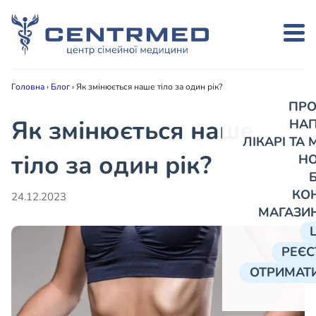
Головна
›
Блог
›
Як змінюється наше тіло за один рік?
ПРО
Як змінюється наше
НА
ЛІКАРІ ТА
тіло за один рік?
Н
КО
24.12.2023
МАГАЗИ
РЕЄС
ОТРИМАТИ