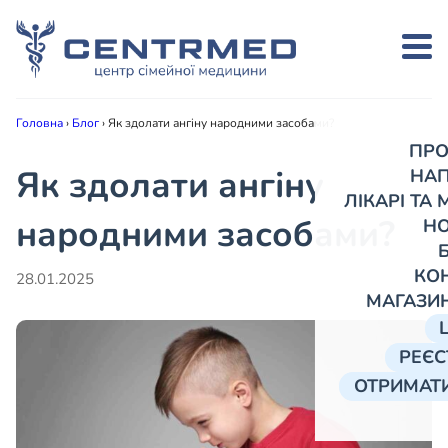
Головна
›
Блог
›
Як здолати ангіну народними засобами?
ПРО
Як здолати ангіну
НА
ЛІКАРІ ТА
народними засобами?
Н
КО
28.01.2025
МАГАЗИ
РЕЄС
ОТРИМАТИ