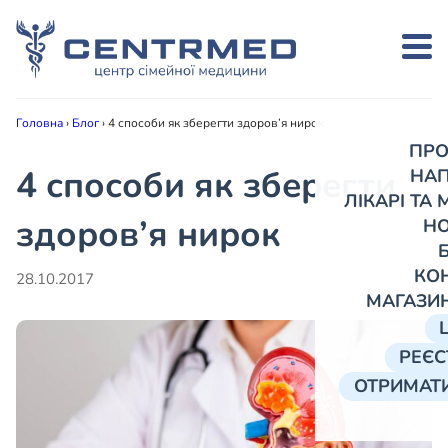
Головна
›
Блог
›
4 способи як зберегти здоров’я нирок
ПРО
4 способи як зберегти
НА
ЛІКАРІ ТА
здоров’я нирок
Н
КО
28.10.2017
МАГАЗИ
РЕЄС
ОТРИМАТИ