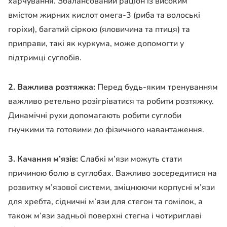
харчування. Збалансований раціон із високим
вмістом жирних кислот омега-3 (риба та волоські
горіхи), багатий сіркою (яловичина та птиця) та
приправи, такі як куркума, може допомогти у
підтримці суглобів.
2. Важлива розтяжка:
Перед будь-яким тренуванням
важливо ретельно розігріватися та робити розтяжку.
Динамічні рухи допомагають робити суглоби
гнучкими та готовими до фізичного навантаження.
3. Качання м’язів:
Слабкі м’язи можуть стати
причиною болю в суглобах. Важливо зосередитися на
розвитку м’язової системи, зміцнюючи корпусні м’язи
для хребта, сідничні м’язи для стегон та гомілок, а
також м’язи задньої поверхні стегна і чотириглаві