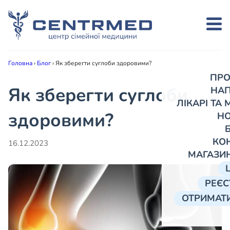
Головна
›
Блог
›
Як зберегти суглоби здоровими?
ПРО
Як зберегти суглоби
НА
ЛІКАРІ ТА
здоровими?
Н
КО
16.12.2023
МАГАЗИ
РЕЄС
ОТРИМАТИ