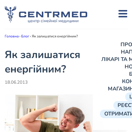
Головна
›
Блог
›
Як залишатися енергійним?
ПРО
Як залишатися
НА
ЛІКАРІ ТА
енергійним?
Н
КО
18.06.2013
МАГАЗИ
РЕЄС
ОТРИМАТИ