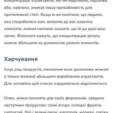
концентрація атрактантів, які ми виділяємо, підсилює
або, навпаки, знижує нашу привабливість для
протилежної статі. Якщо ж ви помітили, що людина,
яка сподобалася вам, виявляє до вас взаємну
симпатію, можна напевно сказати, що їй до душі ваш
запах. Фізіологи кажуть, що концентрацію запаху
можна збільшити за допомогою деяких моментів.
Харчування
Існує ряд продуктів, вживання яких допоможе жінкам
(і тільки жінкам) збільшити вироблення атрактантів.
Для чоловіків цей список кардинально відрізняється.
Отже, жінки посилять дію своїх феромонів, завдяки
наступним продуктам: свіжі ягоди, солодкі фрукти,
цитрусові, білі і зелені овочі, картопля, морква, горіхи,