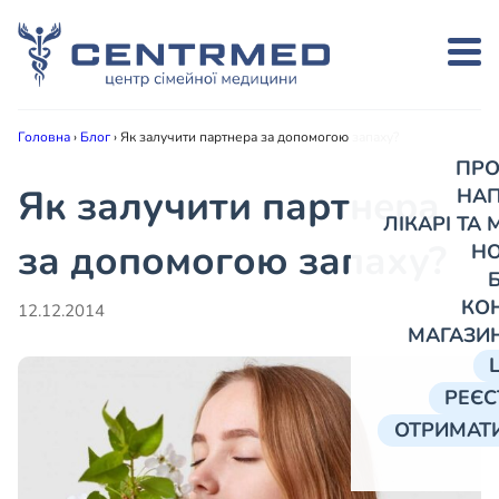
Головна
›
Блог
›
Як залучити партнера за допомогою запаху?
ПРО
Як залучити партнера
НА
ЛІКАРІ ТА
за допомогою запаху?
Н
КО
12.12.2014
МАГАЗИ
РЕЄС
ОТРИМАТИ