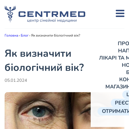
Головна
›
Блог
›
Як визначити біологічний вік?
ПРО
Як визначити
НА
ЛІКАРІ ТА
біологічний вік?
Н
КО
05.01.2024
МАГАЗИ
РЕЄС
ОТРИМАТИ