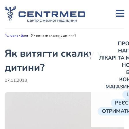
Головна
›
Блог
›
Як витягти скалку у дитини?
ПРО
Як витягти скалку у
НА
ЛІКАРІ ТА
дитини?
Н
КО
07.11.2013
МАГАЗИ
РЕЄС
ОТРИМАТИ