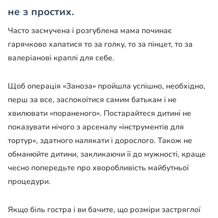
не з простих.
Часто засмучена і розгублена мама починає
гарячково хапатися то за голку, то за пінцет, то за
валеріанові краплі для себе.
Щоб операція «Заноза» пройшла успішно, необхідно,
перш за все, заспокоїтися самим батькам і не
хвилювати «пораненого». Постарайтеся дитині не
показувати нічого з арсеналу «інструментів для
тортур», здатного налякати і дорослого. Також не
обманюйте дитини, закликаючи її до мужності, краще
чесно попередьте про хворобливість майбутньої
процедури.
Якщо біль гостра і ви бачите, що розміри застряглої