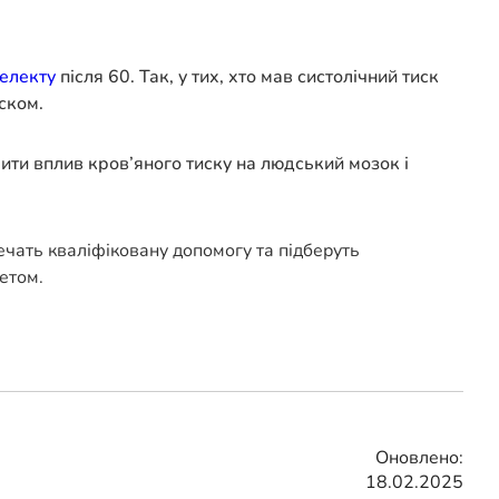
телекту
після 60. Так, у тих, хто мав систолічний тиск
ском.
ити вплив кров’яного тиску на людський мозок і
печать кваліфіковану допомогу та підберуть
етом.
Оновлено:
18.02.2025