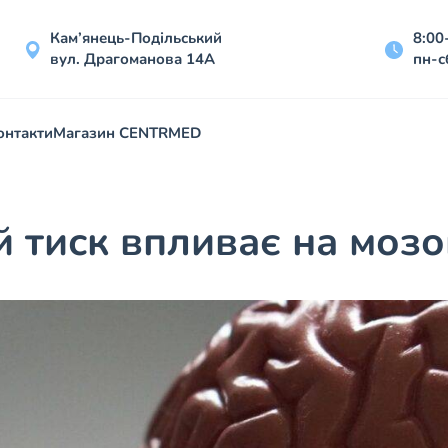
Кам’янець-Подільський
8:00
вул. Драгоманова 14А
пн-с
онтакти
Магазин CENTRMED
й тиск впливає на мозо