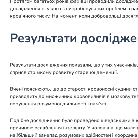
Протягом багатьох років фахівці проводили досліджен
дослідження ні у кого з випробовуваних проблем з п
кров’яного тиску. На момент, коли добровольці досягл
Результати дослідж
Результати дослідження показали, що у тих учасників,
сприяв стрімкому розвитку старечої деменції.
Вчені пояснюють, що до старості кровоносні судини ст
призводить до множинних крововиливів в мозкову ткан
порушення розумової діяльності і пам’яті.
Подібне дослідження було проведено шведськими вче
причиною ослаблення інтелекту. У чоловіків, що мали 
найбільший занепад розумових здібностей і координац