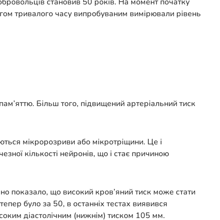
обровольців становив 50 років. На момент початку
тягом тривалого часу випробуваним вимірювали рівень
.
 пам’яттю. Більш того, підвищений артеріальний тиск
юються мікророзриви або мікротріщини. Це і
зної кількості нейронів, що і стає причиною
о показало, що високий кров’яний тиск може стати
тепер було за 50, в останніх тестах виявився
соким діастолічним (нижнім) тиском 105 мм.