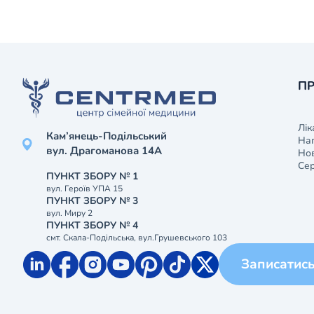
ПР
Лік
Кам’янець-Подільський
На
вул. Драгоманова 14А
Нов
Сер
ПУНКТ ЗБОРУ № 1
вул. Героїв УПА 15
ПУНКТ ЗБОРУ № 3
вул. Миру 2
ПУНКТ ЗБОРУ № 4
смт. Скала-Подільська, вул.Грушевського 103
Записатис