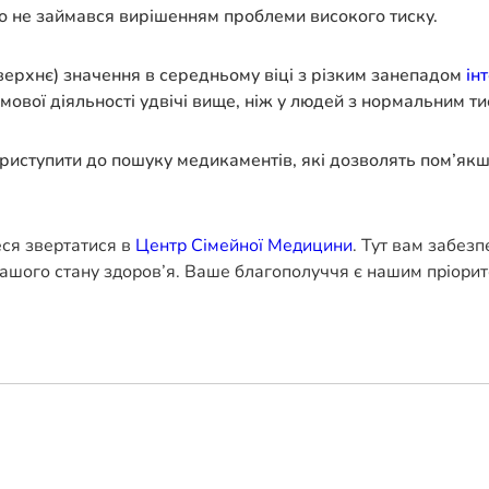
то не займався вирішенням проблеми високого тиску.
(верхнє) значення в середньому віці з різким занепадом
ін
ової діяльності удвічі вище, ніж у людей з нормальним ти
иступити до пошуку медикаментів, які дозволять пом’якш
еся звертатися в
Центр Сімейної Медицини
. Тут вам забез
ашого стану здоров’я. Ваше благополуччя є нашим пріорит