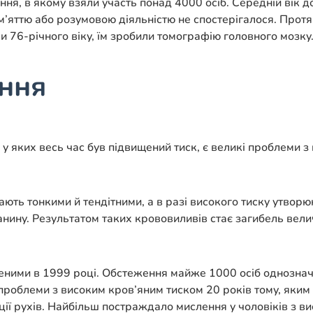
ня, в якому взяли участь понад 4000 осіб. Середній вік д
ам’яттю або розумовою діяльністю не спостерігалося. Про
и 76-річного віку, їм зробили томографію головного мозку
ення
 у яких весь час був підвищений тиск, є великі проблеми з
ають тонкими й тендітними, а в разі високого тиску утвор
ину. Результатом таких крововиливів стає загибель величе
ними в 1999 році. Обстеження майже 1000 осіб однозначн
проблеми з високим кров’яним тиском 20 років тому, яким 
ії рухів. Найбільш постраждало мислення у чоловіків з ви