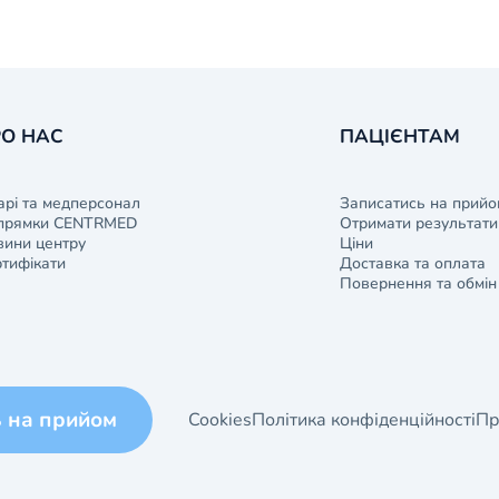
О НАС
ПАЦІЄНТАМ
арі та медперсонал
Записатись на прийо
прямки CENTRMED
Отримати результати 
ини центру
Ціни
тифікати
Доставка та оплата
Повернення та обмін
ь на прийом
Cookies
Політика конфіденційності
Пр