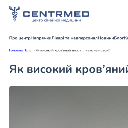
Про центр
Напрямки
Лікарі та медперсонал
Новини
Блог
К
Головна
›
Блог
›
Як високий кров’яний тиск впливає на мозок?
Як високий кров’яни