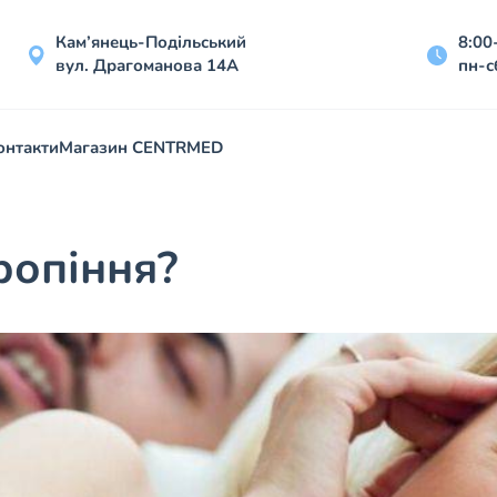
Кам’янець-Подільський
8:00
вул. Драгоманова 14А
пн-с
онтакти
Магазин CENTRMED
ропіння?