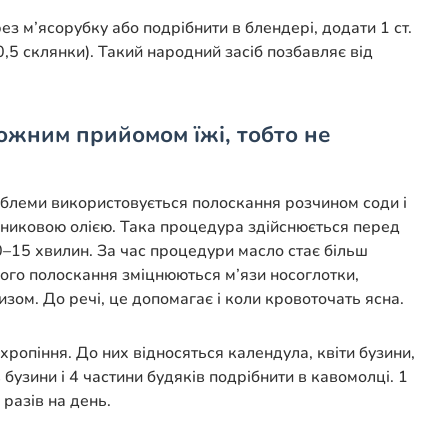
рез м’ясорубку або подрібнити в блендері, додати 1 ст.
0,5 склянки). Такий народний засіб позбавляє від
ожним прийомом їжі, тобто не
роблеми використовується полоскання розчином соди і
шниковою олією. Така процедура здійснюється перед
10–15 хвилин. За час процедури масло стає більш
акого полоскання зміцнюються м’язи носоглотки,
зом. До речі, це допомагає і коли кровоточать ясна.
хропіння. До них відносяться календула, квіти бузини,
бузини і 4 частини будяків подрібнити в кавомолці. 1
 разів на день.