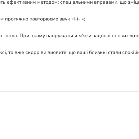
ить ефективним методом: спеціальними вправами, що зміцн
м протяжно повторюємо звук «І-і-і»;
о горла. При цьому напружаться м’язи задньої стінки глотк
сі, то вже скоро ви виявите, що ваші близькі стали спокій