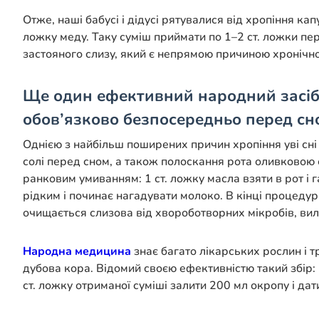
Отже, наші бабусі і дідусі рятувалися від хропіння ка
ложку меду. Таку суміш приймати по 1–2 ст. ложки пер
застояного слизу, який є непрямою причиною хронічно
Ще один ефективний народний засіб 
обов’язково безпосередньо перед сн
Однією з найбільш поширених причин хропіння уві сні 
солі перед сном, а також полоскання рота оливковою
ранковим умиванням: 1 ст. ложку масла взяти в рот і 
рідким і починає нагадувати молоко. В кінці процедур
очищається слизова від хвороботворних мікробів, вил
Народна медицина
знає багато лікарських рослин і т
дубова кора. Відомий своєю ефективністю такий збір: 
ст. ложку отриманої суміші залити 200 мл окропу і дат