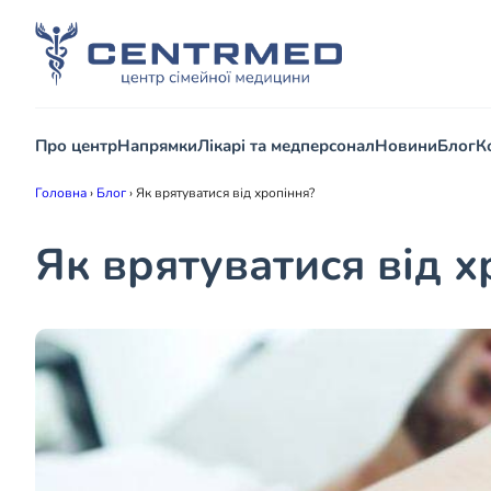
Про центр
Напрямки
Лікарі та медперсонал
Новини
Блог
К
Головна
›
Блог
›
Як врятуватися від хропіння?
Як врятуватися від х