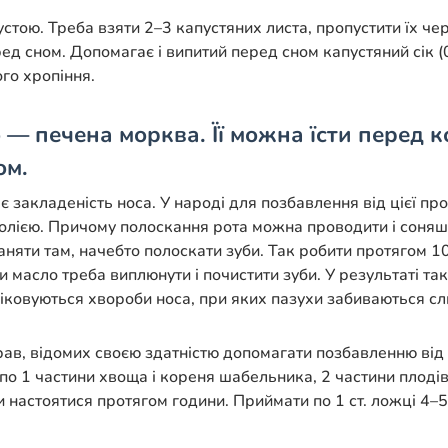
пустою. Треба взяти 2–3 капустяних листа, пропустити їх че
ед сном. Допомагає і випитий перед сном капустяний сік (
го хропіння.
— печена морква. Її можна їсти перед к
ом.
є закладеність носа. У народі для позбавлення від цієї п
 олією. Причому полоскання рота можна проводити і соня
ганяти там, начебто полоскати зуби. Так робити протягом 
и масло треба виплюнути і почистити зуби. У результаті т
іковуються хвороби носа, при яких пазухи забиваються сли
рав, відомих своєю здатністю допомагати позбавленню від 
по 1 частини хвоща і кореня шабельника, 2 частини плодів 
и настоятися протягом години. Приймати по 1 ст. ложці 4–5