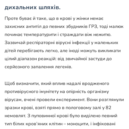
дихальних шляхів.
Проте буває й таке, що в крові у жінки немає
захисних антитіл до певних збудників ГРЗ, тоді малюк
починає температурити і страждати віж нежитю.
Зазвичай респіраторні вірусні інфекції у маленьких
дітей перебігають легко, але іноді можуть викликати
цілий діапазон реакцій: від звичайної застуди до
серйозного запалення легенів.
Щоб визначити, який вплив надалі вродженого
противірусного імунітету на опірність організму
вірусам, вчені провели експеримент. Вони розглянули
зразки крові, взяті прямо в пологовому залі у 82
немовлят. З пуповинної крові було виділено певний
тип білих кров’яних клітин – моноцити, і інфіковані