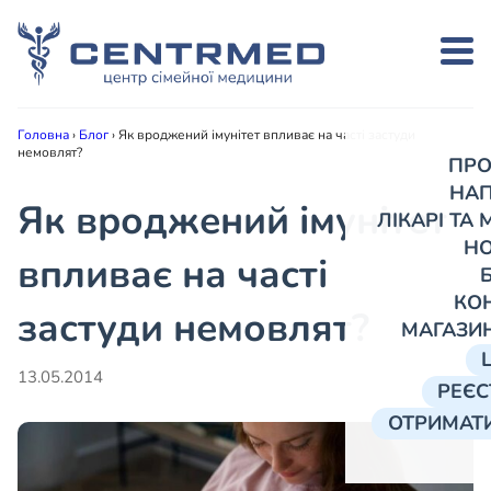
Головна
›
Блог
›
Як вроджений імунітет впливає на часті застуди
немовлят?
ПРО
НА
Як вроджений імунітет
ЛІКАРІ ТА
Н
впливає на часті
КО
застуди немовлят?
МАГАЗИ
13.05.2014
РЕЄС
ОТРИМАТИ