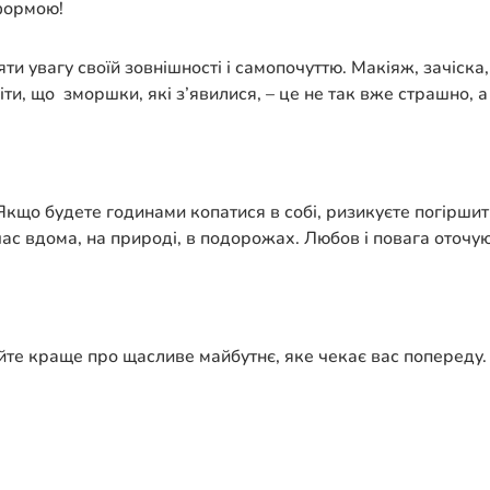
 формою!
яти увагу своїй зовнішності і самопочуттю. Макіяж, зачіск
и, що зморшки, які з’явилися, – це не так вже страшно, а 
 Якщо будете годинами копатися в собі, ризикуєте погірши
час вдома, на природі, в подорожах. Любов і повага оточую
йте краще про щасливе майбутнє, яке чекає вас попереду.