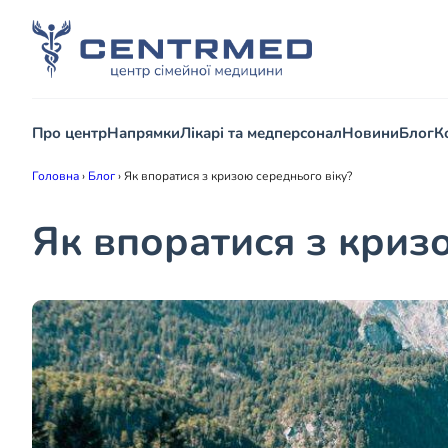
Про центр
Напрямки
Лікарі та медперсонал
Новини
Блог
К
Головна
›
Блог
›
Як впоратися з кризою середнього віку?
Як впоратися з криз