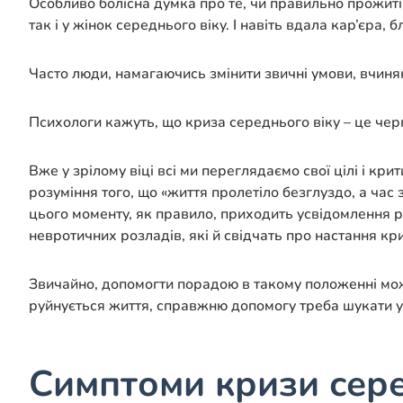
Особливо болісна думка про те, чи правильно прожиті 
так і у жінок середнього віку. І навіть вдала кар’єра,
Часто люди, намагаючись змінити звичні умови, вчиня
Психологи кажуть, що криза середнього віку – це чер
Вже у зрілому віці всі ми переглядаємо свої цілі і кр
розуміння того, що «життя пролетіло безглуздо, а час 
цього моменту, як правило, приходить усвідомлення р
невротичних розладів, які й свідчать про настання кр
Звичайно, допомогти порадою в такому положенні мож
руйнується життя, справжню допомогу треба шукати у
Симптоми кризи сере