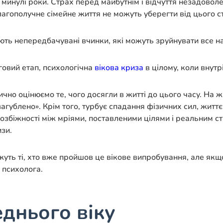
минулі роки. Страх перед майбутнім і відчуття незадоволен
 благополучне сімейне життя не можуть уберегти від цього с
ють непередбачувані вчинки, які можуть зруйнувати все на
говий етап, психологічна
вікова криза
в цілому, коли внут
итично оцінюємо те, чого досягли в житті до цього часу. На
загублено». Крім того, турбує спадання фізичних сил, житт
озбіжності між мріями, поставленими цілями і реальним с
изи.
уть ті, хто вже пройшов це вікове випробування, але якщ
 психолога.
днього віку