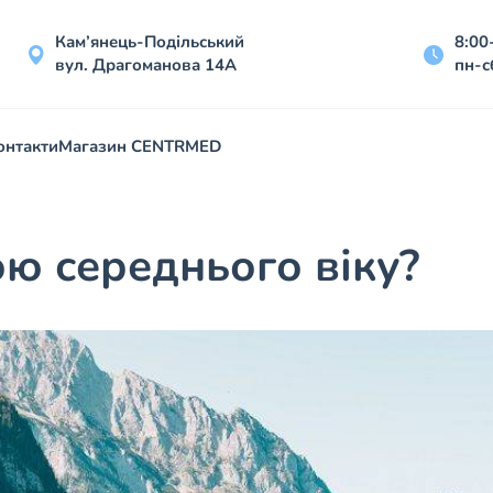
Кам’янець-Подільський
8:00
вул. Драгоманова 14А
пн-с
онтакти
Магазин CENTRMED
ою середнього віку?