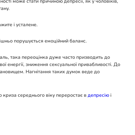
ості може стати причиною депресії, як у чоловіків,
тану.
жите і усталене.
рішньо порушується емоційний баланс.
 жаль, така переоцінка дуже часто призводить до
євої енергії, зниження сексуальної привабливості. До
тановищем. Нагнітання таких думок веде до
о криза середнього віку переростає в
депресію
і