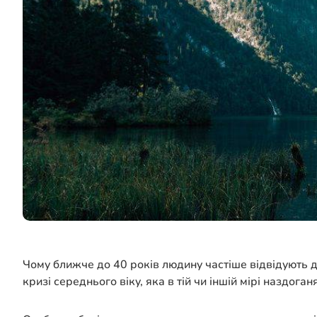
Чому ближче до 40 років людину частіше відвідують д
кризі середнього віку, яка в тій чи іншій мірі наздога