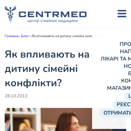
Головна
›
Блог
›
Як впливають на дитину сімейні конфлікти?
ПРО
Як впливають на
НА
ЛІКАРІ ТА
дитину сімейні
Н
конфлікти?
КО
МАГАЗИ
28.10.2013
РЕЄС
ОТРИМАТИ