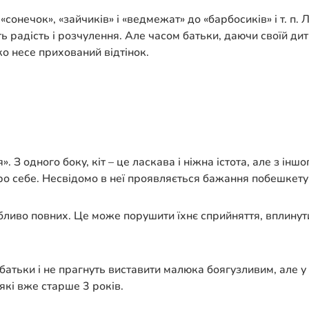
 «сонечок», «зайчиків» і «ведмежат» до «барбосиків» і т. п
ють радість і розчулення. Але часом батьки, даючи своїй д
ко несе прихований відтінок.
а
З одного боку, кіт – це ласкава і ніжна істота, але з іншо
о себе. Несвідомо в неї проявляється бажання побешкету
бливо повних. Це може порушити їхнє сприйняття, вплинут
 батьки і не прагнуть виставити малюка боягузливим, але 
які вже старше 3 років.