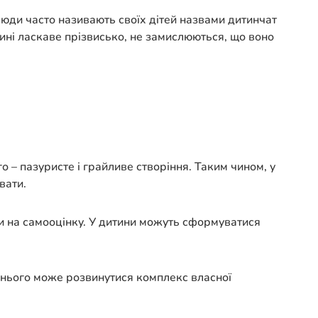
. Люди часто називають своїх дітей назвами дитинчат
итині ласкаве прізвисько, не замислюються, що воно
го – пазуристе і грайливе створіння. Таким чином, у
вати.
и на самооцінку. У дитини можуть сформуватися
у нього може розвинутися комплекс власної