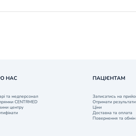
О НАС
ПАЦІЄНТАМ
арі та медперсонал
Записатись на прийо
прямки CENTRMED
Отримати результати 
ини центру
Ціни
тифікати
Доставка та оплата
Повернення та обмін