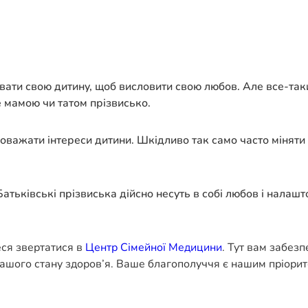
ати свою дитину, щоб висловити свою любов. Але все-таки
е мамою чи татом прізвисько.
оважати інтереси дитини. Шкідливо так само часто міняти
атьківські прізвиська дійсно несуть в собі любов і налаш
еся звертатися в
Центр Сімейної Медицини
. Тут вам забез
ашого стану здоров’я. Ваше благополуччя є нашим пріорит