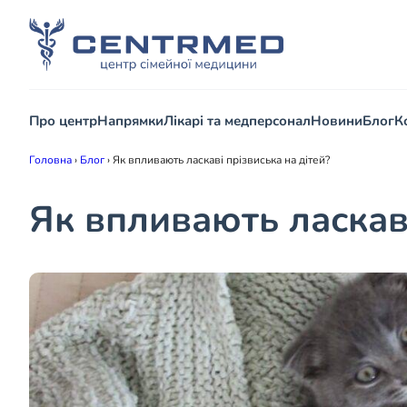
Про центр
Напрямки
Лікарі та медперсонал
Новини
Блог
К
Головна
›
Блог
›
Як впливають ласкаві прізвиська на дітей?
Як впливають ласкаві