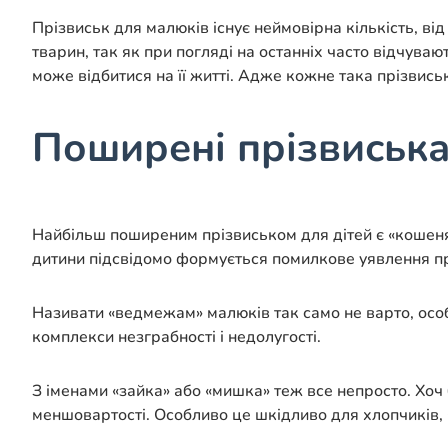
Прізвиськ для малюків існує неймовірна кількість, від
тварин, так як при погляді на останніх часто відчува
може відбитися на її житті. Адже кожне така прізвись
Поширені прізвиськ
Найбільш поширеним прізвиськом для дітей є «кошеня». 
дитини підсвідомо формується помилкове уявлення пр
Називати «ведмежам» малюків так само не варто, осо
комплекси незграбності і недолугості.
З іменами «зайка» або «мишка» теж все непросто. Хоч
меншовартості. Особливо це шкідливо для хлопчиків, 