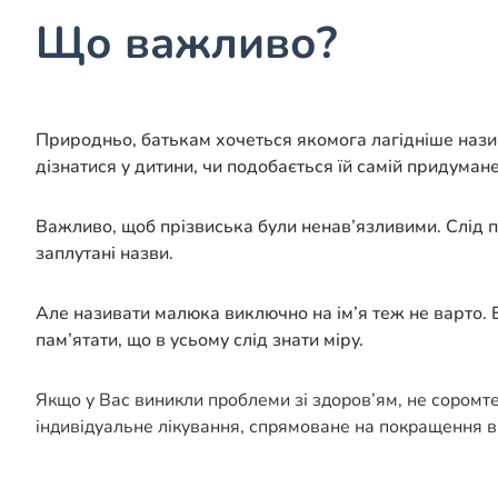
Що важливо?
Природньо, батькам хочеться якомога лагідніше назив
дізнатися у дитини, чи подобається їй самій придуман
Важливо, щоб прізвиська були ненав’язливими. Слід п
заплутані назви.
Але називати малюка виключно на ім’я теж не варто. Б
пам’ятати, що в усьому слід знати міру.
Якщо у Вас виникли проблеми зі здоров’ям, не соромт
індивідуальне лікування, спрямоване на покращення в