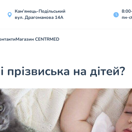
Кам’янець-Подільський
8:00
вул. Драгоманова 14А
пн-с
онтакти
Магазин CENTRMED
 прізвиська на дітей?