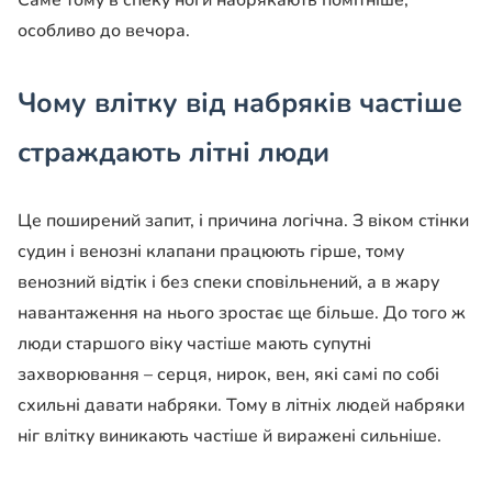
Саме тому в спеку ноги набрякають помітніше,
особливо до вечора.
Чому влітку від набряків частіше
страждають літні люди
Це поширений запит, і причина логічна. З віком стінки
судин і венозні клапани працюють гірше, тому
венозний відтік і без спеки сповільнений, а в жару
навантаження на нього зростає ще більше. До того ж
люди старшого віку частіше мають супутні
захворювання – серця, нирок, вен, які самі по собі
схильні давати набряки. Тому в літніх людей набряки
ніг влітку виникають частіше й виражені сильніше.