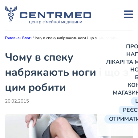
Головна
›
Блог
›
Чому в спеку набрякають ноги і що з цим робити
ПРО
Чому в спеку
НА
ЛІКАРІ ТА
набрякають ноги і що з
Н
цим робити
КО
МАГАЗИ
20.02.2015
РЕЄС
ОТРИМАТИ