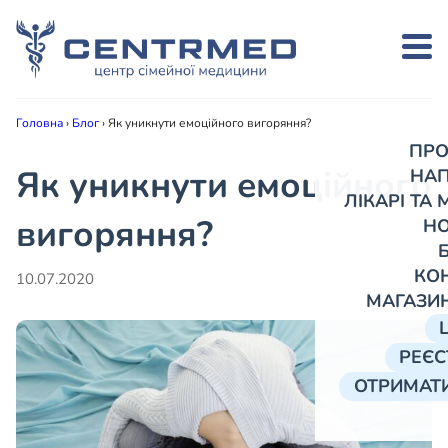
Головна
›
Блог
›
Як уникнути емоційного вигоряння?
ПРО
Як уникнути емоційного
НА
ЛІКАРІ ТА
вигоряння?
Н
КО
10.07.2020
МАГАЗИ
РЕЄС
ОТРИМАТИ