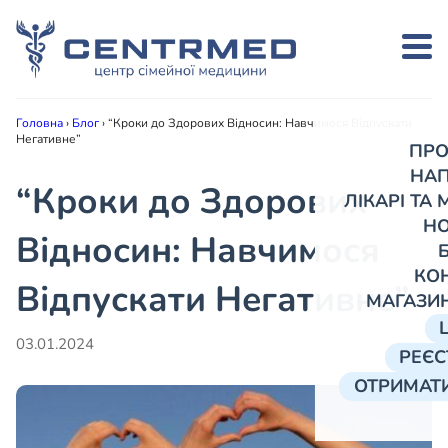
Головна
›
Блог
›
“Кроки до Здорових Відносин: Навчимося Відпускати
Негативне”
ПРО
НА
“Кроки до Здорових
ЛІКАРІ ТА
Н
Відносин: Навчимося
КО
Відпускати Негативне”
МАГАЗИ
03.01.2024
РЕЄС
ОТРИМАТИ