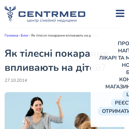
Головна
›
Блог
›
Як тілесні покарання впливають на дітей?
ПРО
Як тілесні покарання
НА
ЛІКАРІ ТА
впливають на дітей?
Н
КО
27.10.2014
МАГАЗИ
РЕЄС
ОТРИМАТИ