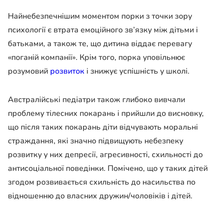
Найнебезпечнішим моментом порки з точки зору
психології є втрата емоційного зв’язку між дітьми і
батьками, а також те, що дитина віддає перевагу
«поганій компанії». Крім того, порка уповільнює
розумовий
розвиток
і знижує успішність у школі.
Австралійські педіатри також глибоко вивчали
проблему тілесних покарань і прийшли до висновку,
що після таких покарань діти відчувають моральні
страждання, які значно підвищують небезпеку
розвитку у них депресії, агресивності, схильності до
антисоціальної поведінки. Помічено, що у таких дітей
згодом розвивається схильність до насильства по
відношенню до власних дружин/чоловіків і дітей.