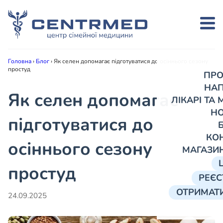
Головна
›
Блог
›
Як селен допомагає підготуватися до осіннього сезону
простуд
ПРО
НА
Як селен допомагає
ЛІКАРІ ТА
Н
підготуватися до
КО
осіннього сезону
МАГАЗИ
простуд
РЕЄС
ОТРИМАТИ
24.09.2025