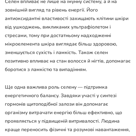
Селен впливає не лише на імунну систему, а й на
зовнішній вигляд та рівень енергії. Його
антиоксидантні властивості захищають клітини шкіри
від ушкоджень, викликаних ультрафіолетом і
стресами, тому при достатньому надходженні
мікроелемента шкіра виглядає більш здоровою,
зменшується сухість і ламкість. Також селен
позитивно впливає на стан волосся й нігтів, допомагає
боротися з ламкістю та випадінням.
Ще одна важлива роль селену — підтримка
енергетичного балансу. Завдяки участі у синтезі
гормонів щитоподібної залози він допомагає
організму витрачати енергію більш ефективно, що
проявляється у підвищеній витривалості. Людина
краще переносить фізичні та розумові навантаження,