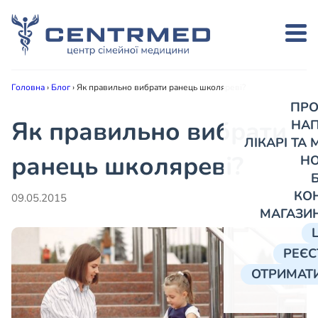
Головна
›
Блог
›
Як правильно вибрати ранець школяреві?
ПРО
Як правильно вибрати
НА
ЛІКАРІ ТА
ранець школяреві?
Н
КО
09.05.2015
МАГАЗИ
РЕЄС
ОТРИМАТИ