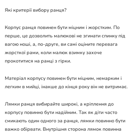
Які критерії вибору ранця?
Корпус ранця повинен бути міцним і жорстким. По
перше, це дозволить малюкові не згинати спинку під
вагою ноші, а, по-друге, ви самі оціните перевага
жорсткої рами, коли малюк взимку захоче
прокотитися на ранці з гірки.
Матеріал корпусу повинен бути міцним, немарким і
легким в мийці, інакше до кінця року він не витримає.
Лямки ранця вибирайте широкі, а кріплення до
корпусу повинно бути надійним. Так як діти часто
смикають один одного за ранця, лямки повинно бути
важко обірвати. Внутрішня сторона лямок повинна