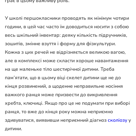
грає в цьому важливу роль.
У школі першокласники проводять як мінімум чотири
години, в цей час часто їм доводиться носити з собою
весь шкільний інвентар: деяку кількість підручників,
зошитів, змінне взуття і форму для фізкультури.
Кожна з цих речей не відрізняється великою вагою,
але в комплексі може скласти хороше навантаження
на ще маленьке тіло шестирічної дитини. Треба
пам’ятати, що в цьому віці скелет дитини ще не до
кінця розвинений, а щоденне неправильне носіння
важкого ранця може призвести до викривлення
хребта, ключиці. Якщо про це не подумати при виборі
ранця, то вже до кінця року можна неприємно
здивуватися, виявивши неприємний діагноз
сколіозу
у
дитини.