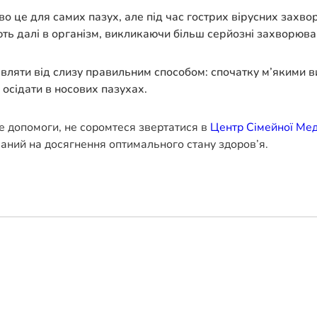
во це для самих пазух, але під час гострих вірусних захво
ють далі в організм, викликаючи більш серйозні захворюва
вляти від слизу правильним способом: спочатку м’якими в
осідати в носових пазухах.
е допомоги, не соромтеся звертатися в
Центр Сімейної Ме
ваний на досягнення оптимального стану здоров’я.