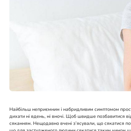
Найбільш неприємним і набридливим симптомом просту
дихати ні вдень, ні вночі. Щоб швидше позбавитися в
сяканням. Нещодавно вчені з’ясували, що сякатися пот
що для застудженого людини сякатися таким чином шк