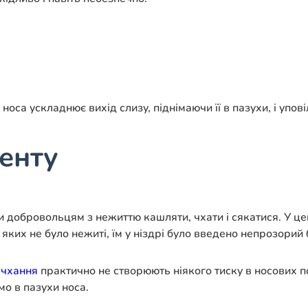
оса ускладнює вихід слизу, піднімаючи її в пазухи, і упов
енту
ли добровольцям з нежиттю кашляти, чхати і сякатися. У 
 яких не було нежиті, їм у ніздрі було введено непрозорий
і
чхання
практично не створюють ніякого тиску в носових 
мо в пазухи носа.