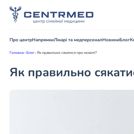
Про центр
Напрямки
Лікарі та медперсонал
Новини
Блог
К
Головна
›
Блог
›
Як правильно сякатися при нежиті?
Як правильно сякати