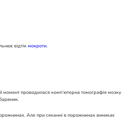
ільнює відтік
мокроти
.
цей момент проводилася комп’ютерна томографія мозку
 барвник.
порожнинах. Але при сяканні в порожнинах виникає