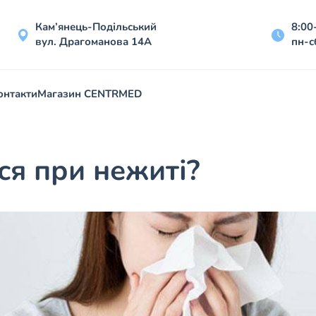
Кам’янець-Подільський
8:00
вул. Драгоманова 14А
пн-с
онтакти
Магазин CENTRMED
ся при нежиті?