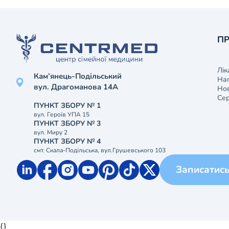
ПР
Лік
Кам’янець-Подільський
На
вул. Драгоманова 14А
Нов
Сер
ПУНКТ ЗБОРУ № 1
вул. Героїв УПА 15
ПУНКТ ЗБОРУ № 3
вул. Миру 2
ПУНКТ ЗБОРУ № 4
смт. Скала-Подільська, вул.Грушевського 103
Записатис
{}