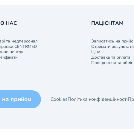
О НАС
ПАЦІЄНТАМ
арі та медперсонал
Записатись на прийо
прямки CENTRMED
Отримати результати 
ини центру
Ціни
тифікати
Доставка та оплата
Повернення та обмін
ь на прийом
Cookies
Політика конфіденційності
Пр