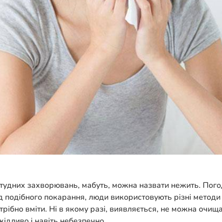
дних захворювань, мабуть, можна назвати нежить. Погодь
ід подібного покарання, люди використовують різні методи
рібно вміти. Ні в якому разі, виявляється, не можна очищ
ідливо і навіть небезпечно.