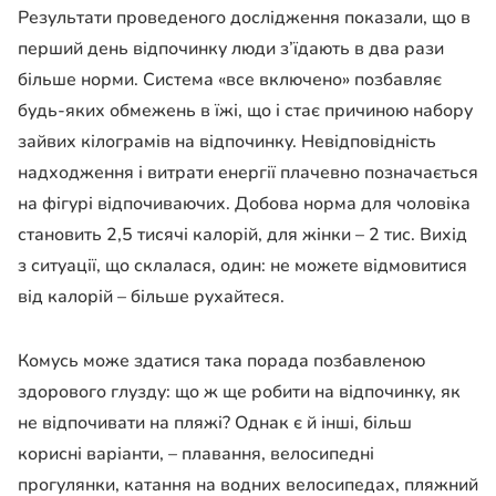
Результати проведеного дослідження показали, що в
перший день відпочинку люди з’їдають в два рази
більше норми. Система «все включено» позбавляє
будь-яких обмежень в їжі, що і стає причиною набору
зайвих кілограмів на відпочинку. Невідповідність
надходження і витрати енергії плачевно позначається
на фігурі відпочиваючих. Добова норма для чоловіка
становить 2,5 тисячі калорій, для жінки – 2 тис. Вихід
з ситуації, що склалася, один: не можете відмовитися
від калорій – більше рухайтеся.
Комусь може здатися така порада позбавленою
здорового глузду: що ж ще робити на відпочинку, як
не відпочивати на пляжі? Однак є й інші, більш
корисні варіанти, – плавання, велосипедні
прогулянки, катання на водних велосипедах, пляжний