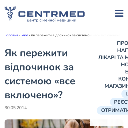
Головна
›
Блог
›
Як пережити відпочинок за системою «все включено»?
ПРО
Як пережити
НА
ЛІКАРІ ТА
відпочинок за
Н
системою «все
КО
МАГАЗИ
включено»?
РЕЄС
30.05.2014
ОТРИМАТИ