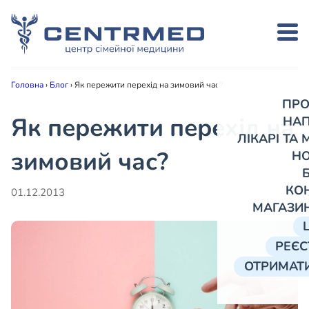
Головна
›
Блог
›
Як пережити перехід на зимовий час?
ПРО
Як пережити перехід на
НА
ЛІКАРІ ТА
зимовий час?
Н
КО
01.12.2013
МАГАЗИ
РЕЄС
ОТРИМАТИ