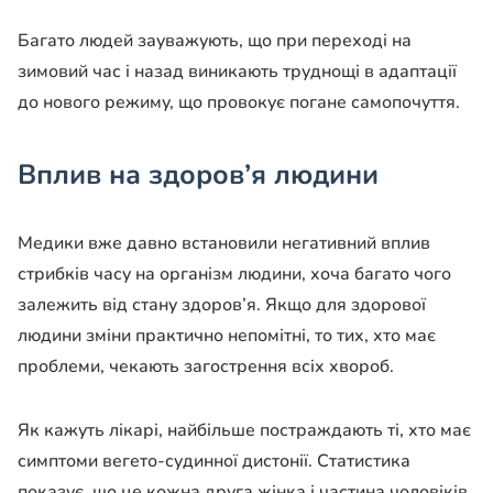
Багато людей зауважують, що при переході на
зимовий час і назад виникають труднощі в адаптації
до нового режиму, що провокує погане самопочуття.
Вплив на здоров’я людини
Медики вже давно встановили негативний вплив
стрибків часу на організм людини, хоча багато чого
залежить від стану здоров’я. Якщо для здорової
людини зміни практично непомітні, то тих, хто має
проблеми, чекають загострення всіх хвороб.
Як кажуть лікарі, найбільше постраждають ті, хто має
симптоми вегето-судинної дистонії. Статистика
показує, що це кожна друга жінка і частина чоловіків.