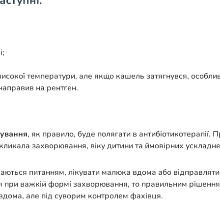
аступні:
і;
високої температури, але якщо кашель затягнувся, особлив
направив на рентген.
кування
, як правило, буде полягати в антибіотикотерапії.
кликала захворювання, віку дитини та ймовірних ускладне
адаються питанням, лікувати малюка вдома або відправляти
ія при важкій формі захворювання, то правильним рішення
я вдома, але під суворим контролем фахівця.