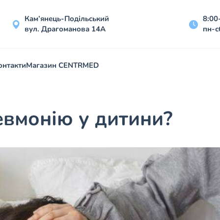
Кам’янець-Подільський
8:00
вул. Драгоманова 14А
пн-с
онтакти
Магазин CENTRMED
евмонію у дитини?