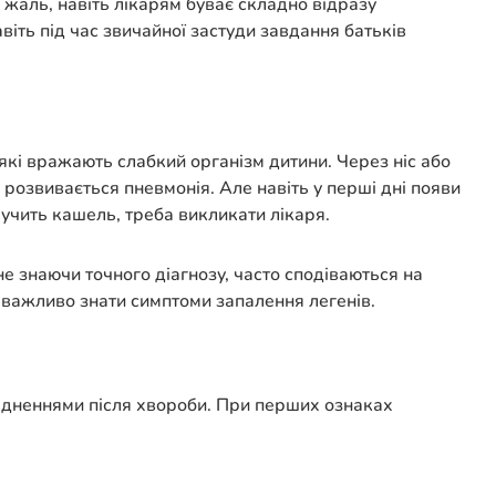
 жаль, навіть лікарям буває складно відразу
віть під час звичайної застуди завдання батьків
и, які вражають слабкий організм дитини. Через ніс або
розвивається пневмонія. Але навіть у перші дні появи
мучить кашель, треба викликати лікаря.
не знаючи точного діагнозу, часто сподіваються на
 важливо знати симптоми запалення легенів.
адненнями після хвороби. При перших ознаках