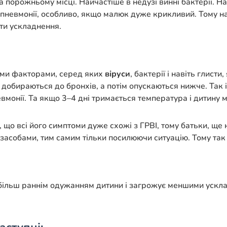
порожньому місці. Найчастіше в недузі винні бактерії. На
и пневмонії, особливо, якщо малюк дуже крикливий. Тому на
ти ускладнення.
ими факторами, серед яких
віруси
, бактерії і навіть глист
обираються до бронхів, а потім опускаються нижче. Так і 
вмонії. Та якщо 3–4 дні тримається температура і дитину 
що всі його симптоми дуже схожі з ГРВІ, тому батьки, ще 
засобами, тим самим тільки посилюючи ситуацію. Тому так
більш раннім одужанням дитини і загрожує меншими ускл