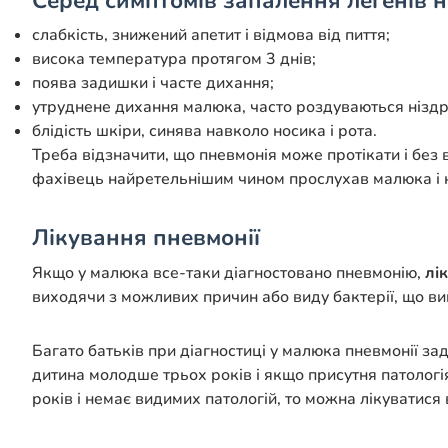
Серед симптомів запалення легенів н
слабкість, знижений апетит і відмова від пиття;
висока температура протягом 3 днів;
поява задишки і часте дихання;
утруднене дихання малюка, часто роздуваються ніздр
блідість шкіри, синява навколо носика і рота.
Треба відзначити, що пневмонія може протікати і без 
фахівець найретельнішим чином прослухав малюка і 
Лікування пневмонії
Якщо у малюка все-таки діагностовано пневмонію,
лі
виходячи з можливих причин або виду бактерії, що ви
Багато батьків при діагностиці у малюка пневмонії з
дитина молодше трьох років і якщо присутня патолог
років і немає видимих ​​патологій, то можна лікуватис