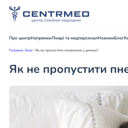
Про центр
Напрямки
Лікарі та медперсонал
Новини
Блог
К
Головна
›
Блог
›
Як не пропустити пневмонію у дитини?
Як не пропустити пн