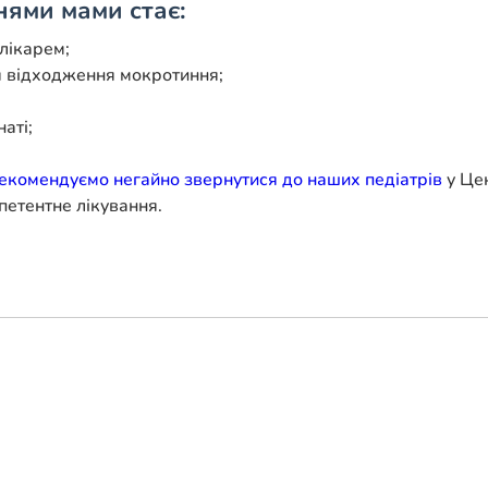
ями мами стає:
лікарем;
я відходження мокротиння;
аті;
екомендуємо негайно звернутися до наших педіатрів
у Це
петентне лікування.