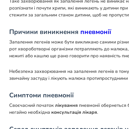
Таке захворювання як запалення легень не виникає на 
розпізнати і почути хрипи, які виникають у дитини пр
стежити за загальним станом дитини, щоб не пропусти
Причини виникнення
пневмонії
Запалення легенів може бути викликано самими різн
рот хвороботворні організми потрапляють до малюка, д
нежиті або кашлю ще рано говорити про наявність пне
Небезпека захворювання на запалення легенів в тому, 
звичайну застуду і лікують малюка протипростудними 
Симптоми пневмонії
Своєчасний початок
лікування
пневмонії обернеться 
негайно необхідна
консультація лікаря
.