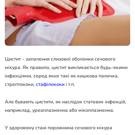
Цистит – запалення слизової оболонки сечового
міхура. Як правило, цистит викликається будь-якими
інфекціями, серед яких такі як кишкова паличка,
стрептококи,
стафілококи
і т.п.
Але бувають цистити, як наслідок статевих інфекцій,
наприклад, уреаплазменна або мікоплазменна.
У здоровому стані порожнина сечового міхура