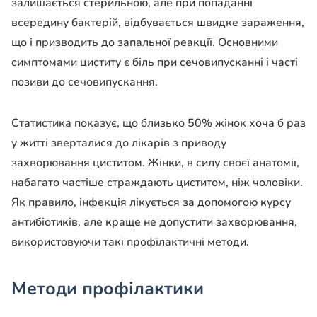
залишається стерильною, але при попаданні
всередину бактерій, відбувається швидке зараження,
що і призводить до запальної реакції. Основними
симптомами циститу є біль при сечовипусканні і часті
позиви до сечовипускання.
Статистика показує, що близько 50% жінок хоча б раз
у житті зверталися до лікарів з приводу
захворювання циститом. Жінки, в силу своєї анатомії,
набагато частіше страждають циститом, ніж чоловіки.
Як правило, інфекція лікується за допомогою курсу
антибіотиків, але краще не допустити захворювання,
використовуючи такі профілактичні методи.
Методи профілактики