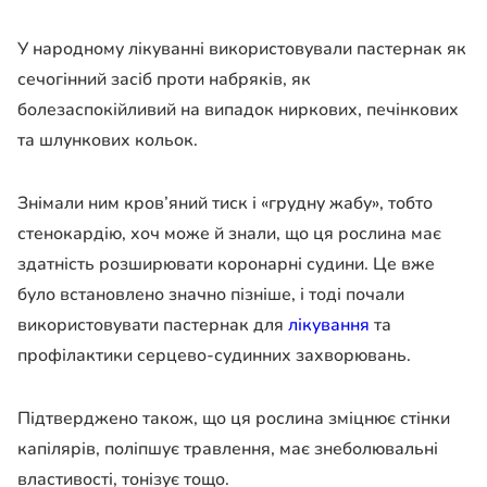
У народному лікуванні використовували пастернак як
сечогінний засіб проти набряків, як
болезаспокійливий на випадок ниркових, печінкових
та шлункових кольок.
Знімали ним кров’яний тиск і «грудну жабу», тобто
стенокардію, хоч може й знали, що ця рослина має
здатність розширювати коронарні судини. Це вже
було встановлено значно пізніше, і тоді почали
використовувати пастернак для
лікування
та
профілактики серцево-судинних захворювань.
Підтверджено також, що ця рослина зміцнює стінки
капілярів, поліпшує травлення, має знеболювальні
властивості, тонізує тощо.