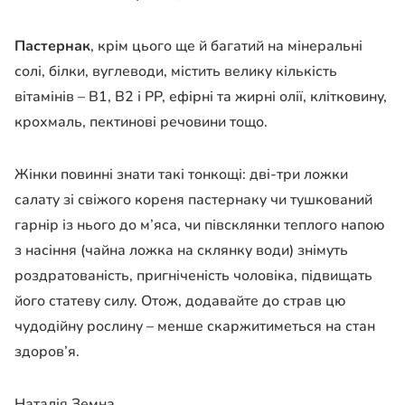
Пастернак
, крім цього ще й багатий на мінеральні
солі, білки, вуглеводи, містить велику кількість
вітамінів – В1, В2 і РР, ефірні та жирні олії, клітковину,
крохмаль, пектинові речовини тощо.
Жінки повинні знати такі тонкощі: дві-три ложки
салату зі свіжого кореня пастернаку чи тушкований
гарнір із нього до м’яса, чи півсклянки теплого напою
з насіння (чайна ложка на склянку води) знімуть
роздратованість, пригніченість чоловіка, підвищать
його статеву силу. Отож, додавайте до страв цю
чудодійну рослину – менше скаржитиметься на стан
здоров’я.
Наталія Земна