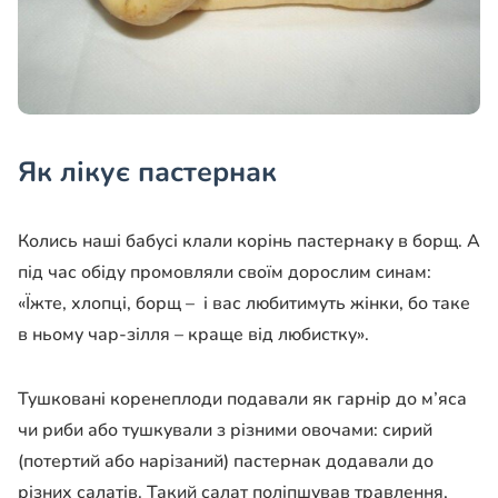
Як лікує пастернак
Колись наші бабусі клали корінь пастернаку в борщ. А
під час обіду промовляли своїм дорослим синам:
«Їжте, хлопці, борщ – і вас любитимуть жінки, бо таке
в ньому чар-зілля – краще від любистку».
Тушковані коренеплоди подавали як гарнір до м’яса
чи риби або тушкували з різними овочами: сирий
(потертий або нарізаний) пастернак додавали до
різних салатів. Такий салат поліпшував травлення,