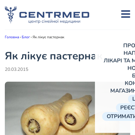
Головна
›
Блог
›
Як лікує пастернак
ПРО
Як лікує пастернак
НА
ЛІКАРІ ТА
Н
20.03.2015
КО
МАГАЗИ
РЕЄС
ОТРИМАТИ