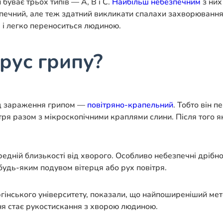
 буває трьох типів — А, В і С.
Найбільш небезпечним
з них 
езпечний, але теж здатний викликати спалахи захворюванн
 і легко переноситься людиною.
рус грипу?
од зараження грипом —
повітряно-крапельний
. Тобто він п
ря разом з мікроскопічними краплями слини. Після того як
дній близькості від хворого. Особливо небезпечні дрібнок
будь-яким подувом вітерця або рух повітря.
гінського університету, показали, що найпоширеніший ме
я стає рукостискання з хворою людиною.