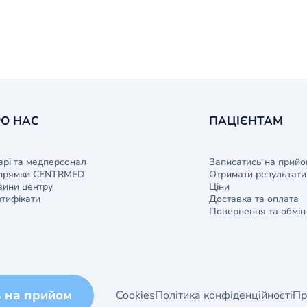
О НАС
ПАЦІЄНТАМ
арі та медперсонал
Записатись на прийо
прямки CENTRMED
Отримати результати 
ини центру
Ціни
тифікати
Доставка та оплата
Повернення та обмін
ь на прийом
Cookies
Політика конфіденційності
Пр