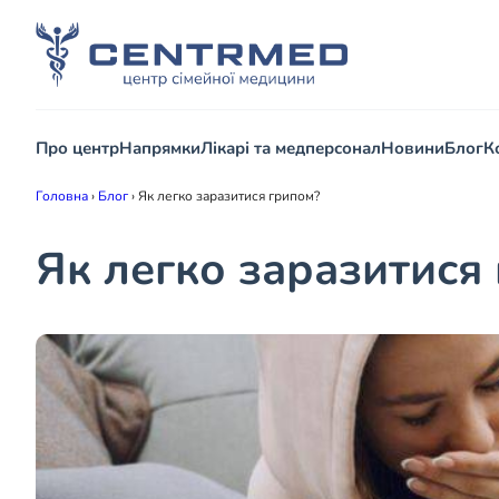
Про центр
Напрямки
Лікарі та медперсонал
Новини
Блог
К
Головна
›
Блог
›
Як легко заразитися грипом?
Як легко заразитися