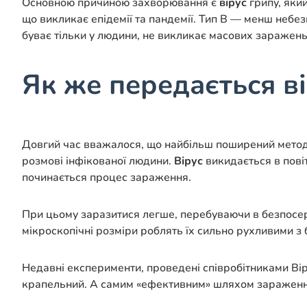
Основною причиною захворювання є
вірус
грипу, який
що викликає епідемії та пандемії. Тип В — менш неб
буває тільки у людини, не викликає масових заражень
Як же передається ві
Довгий час вважалося, що найбільш поширений мет
розмові інфікованої людини.
Вірус
викидається в повіт
починається процес зараження.
При цьому заразитися легше, перебуваючи в безпосере
мікроскопічні розміри роблять їх сильно рухливими з 
Недавні експерименти, проведені співробітниками Вір
крапельний. А самим «ефективним» шляхом зараженн