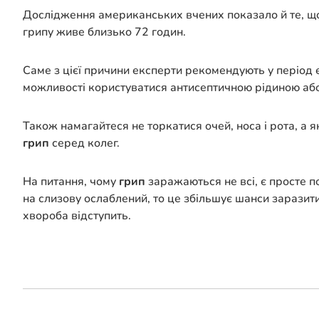
Дослідження американських вчених показало й те, що 
грипу живе близько 72 годин.
Саме з цієї причини експерти рекомендують у період епі
можливості користуватися антисептичною рідиною аб
Також намагайтеся не торкатися очей, носа і рота, а
грип
серед колег.
На питання, чому
грип
заражаються не всі, є просте по
на слизову ослаблений, то це збільшує шанси заразити
хвороба відступить.