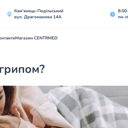
Кам’янець-Подільський
8:00
вул. Драгоманова 14А
пн-с
онтакти
Магазин CENTRMED
 грипом?