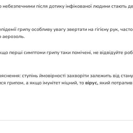
небезпечними після дотику інфікованої людини стають дв
демії грипу особливу увагу звертати на гігієну рук, часто 
о аерозоль.
 якщо перші симптоми грипу таки помічені, не відвідуйте 
яснення: ступінь ймовірності захворіти залежить від стану 
ся грипом, а якщо імунітет міцний, то
вірус,
який потрапив 