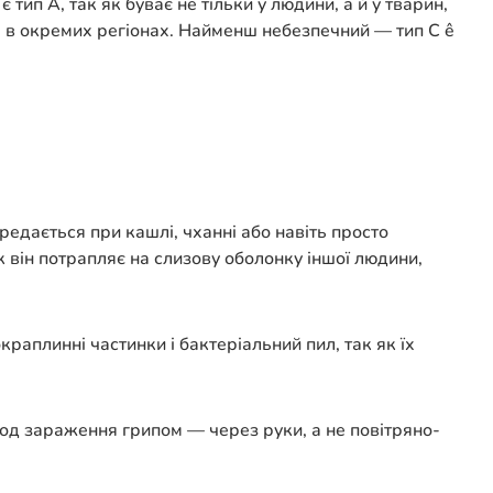
є тип А, так як буває не тільки у людини, а й у тварин,
я в окремих регіонах. Найменш небезпечний — тип С ê
ередається при кашлі, чханні або навіть просто
 він потрапляє на слизову оболонку іншої людини,
раплинні частинки і бактеріальний пил, так як їх
тод зараження грипом — через руки, а не повітряно-