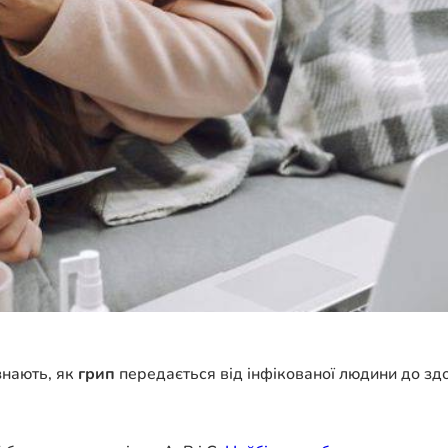
 знають, як
грип
передається від інфікованої людини до здор