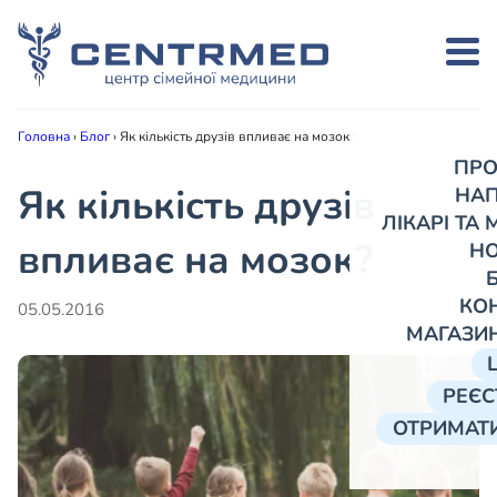
Головна
›
Блог
›
Як кількість друзів впливає на мозок?
ПРО
Як кількість друзів
НА
ЛІКАРІ ТА
впливає на мозок?
Н
КО
05.05.2016
МАГАЗИ
РЕЄС
ОТРИМАТИ