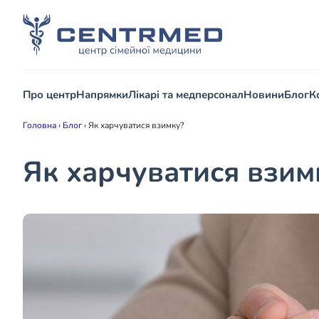
Про центр
Напрямки
Лікарі та медперсонал
Новини
Блог
К
Головна
›
Блог
›
Як харчуватися взимку?
Як харчуватися взим