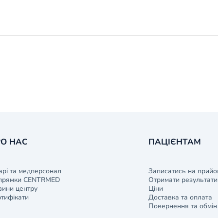
О НАС
ПАЦІЄНТАМ
арі та медперсонал
Записатись на прийо
прямки CENTRMED
Отримати результати 
ини центру
Ціни
тифікати
Доставка та оплата
Повернення та обмін