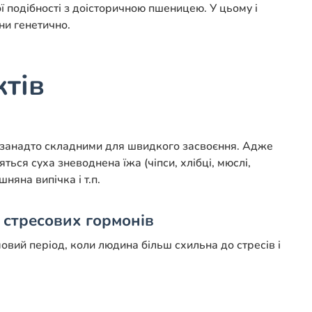
ї подібності з доісторичною пшеницею. У цьому і
ни генетично.
тів
 занадто складними для швидкого засвоєння. Адже
ься суха зневоднена їжа (чіпси, хлібці, мюслі,
няна випічка і т.п.
 стресових гормонів
овий період, коли людина більш схильна до стресів і