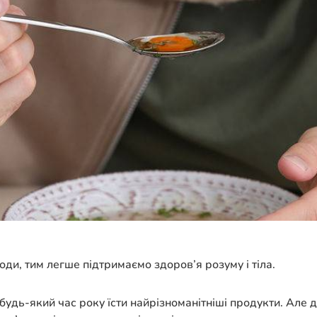
ди, тим легше підтримаємо здоров’я розуму і тіла.
 будь-який час року їсти найрізноманітніші продукти. Ал