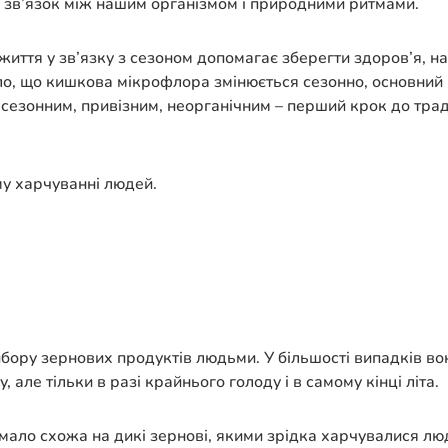
ть зв’язок між нашим організмом і природними ритмами.
життя у зв’язку з сезоном допомагає зберегти здоров’я, н
, що кишкова мікрофлора змінюється сезонно, основний вп
есезонним, привізним, неорганічним – перший крок до тра
у харчуванні людей.
бору зернових продуктів людьми. У більшості випадків вони
 але тільки в разі крайнього голоду і в самому кінці літа.
мало схожа на дикі зернові, якими зрідка харчувалися лю