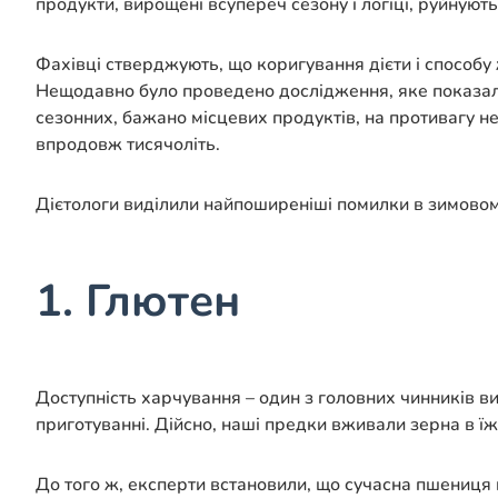
продукти, вирощені всупереч сезону і логіці, руйную
Фахівці стверджують, що коригування дієти і способу 
Нещодавно було проведено дослідження, яке показало
сезонних, бажано місцевих продуктів, на противагу н
впродовж тисячоліть.
Дієтологи виділили найпоширеніші помилки в зимовом
1. Глютен
Доступність харчування – один з головних чинників ви
приготуванні. Дійсно, наші предки вживали зерна в їжу,
До того ж, експерти встановили, що сучасна пшениця 