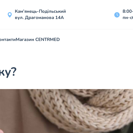
Кам’янець-Подільський
8:00
вул. Драгоманова 14А
пн-с
онтакти
Магазин CENTRMED
ку?