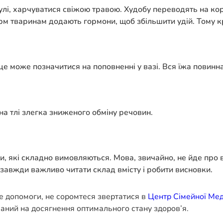
лі, харчуватися свіжою травою. Худобу переводять на корм
корм тваринам додають гормони, щоб збільшити удій. Тому 
е може позначитися на поповненні у вазі. Вся їжа повинна
на тлі злегка зниженого обміну речовин.
и, які складно вимовляються. Мова, звичайно, не йде про в
завжди важливо читати склад вмісту і робити висновки.
е допомоги, не соромтеся звертатися в
Центр Сімейної Ме
ваний на досягнення оптимального стану здоров’я.