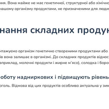
ня. Вона майже не має генетичної, структурної або хімічно
нашому організму продуктами, не призначеними для люди
нання складних продук
антажуємо організм генетично створеними продуктами або
 вона залишає в організмі. До складних продуктів відносят
априклад, молочні продукти і жирне м’ясо), солодка і борош
роботу надниркових і підвищують рівень
оголь. Відмова від цих продуктів особливо актуальна у зим