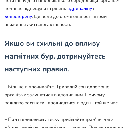
негативну дію навколишнього середовища, організм
починає підвищувати рівень
адреналіну
і
холестерину
. Це веде до стомлюваності, втоми,
зниження життєвої активності.
Якщо ви схильні до впливу
магнітних бур, дотримуйтесь
наступних правил.
– Більше відпочивайте. Тривалий сон допоможе
організму залишатися відпочившим. Причому
важливо засинати і прокидатися в один і той же час.
– При підвищеному тиску приймайте трав’яні чаї з
м’ятою, мелісою, валеріаною і глодом. При зниженому