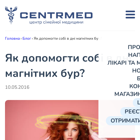
Головна
›
Блог
›
Як допомогти собі в дні магнітних бур?
ПРО
Як допомогти собі в дні
НА
ЛІКАРІ ТА
магнітних бур?
Н
КО
10.05.2016
МАГАЗИ
РЕЄС
ОТРИМАТИ