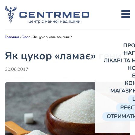
Головна
›
Блог
›
Як цукор «ламає» гени?
ПРО
Як цукор «ламає» гени?
НА
ЛІКАРІ ТА
Н
30.06.2017
КО
МАГАЗИ
РЕЄС
ОТРИМАТИ