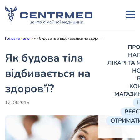
Головна
›
Блог
›
Як будова тіла відбивається на здоров’ї?
ПРО
Як будова тіла
НА
ЛІКАРІ ТА
відбивається на
Н
здоров’ї?
КО
МАГАЗИ
12.04.2015
РЕЄС
ОТРИМАТИ