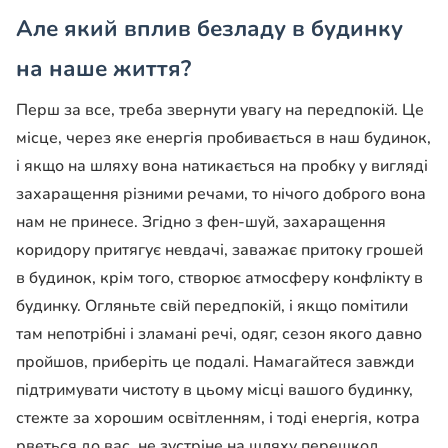
Але який вплив безладу в будинку
на наше життя?
Перш за все, треба звернути увагу на передпокій. Це
місце, через яке енергія пробивається в наш будинок,
і якщо на шляху вона натикається на пробку у вигляді
захаращення різними речами, то нічого доброго вона
нам не принесе. Згідно з фен-шуй, захаращення
коридору притягує невдачі, заважає притоку грошей
в будинок, крім того, створює атмосферу конфлікту в
будинку. Огляньте свій передпокій, і якщо помітили
там непотрібні і зламані речі, одяг, сезон якого давно
пройшов, приберіть це подалі. Намагайтеся завжди
підтримувати чистоту в цьому місці вашого будинку,
стежте за хорошим освітленням, і тоді енергія, котра
рветься до вас, не зустріне на шляху перешкод.